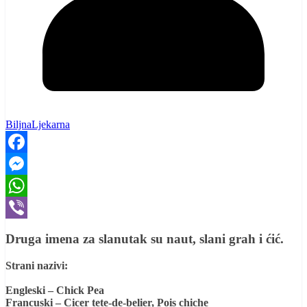
BiljnaLjekarna
Facebook
Messenger
WhatsApp
Viber
Druga imena za slanutak su naut, slani grah i ćić.
Strani nazivi:
Engleski – Chick Pea
Francuski – Cicer tete-de-belier, Pois chiche