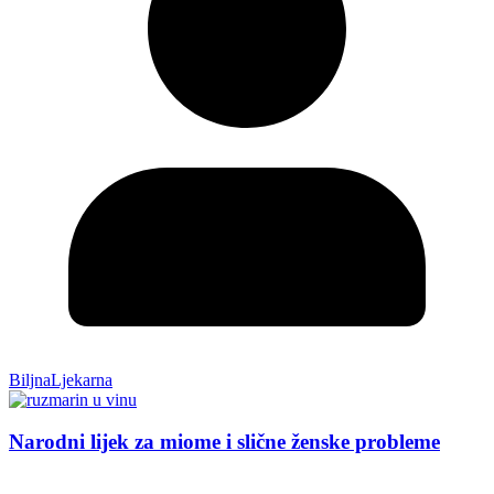
BiljnaLjekarna
Narodni lijek za miome i slične ženske probleme