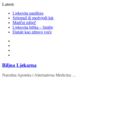
Skip
Latest:
to
Ljekovita pasiflora
content
Srijemuš ili medvjeđi luk
Matični mliječ
Ljekovita biljka – Smilje
Datule kao zdravo voće
Biljna Ljekarna
Narodna Apoteka i Alternativna Medicina …