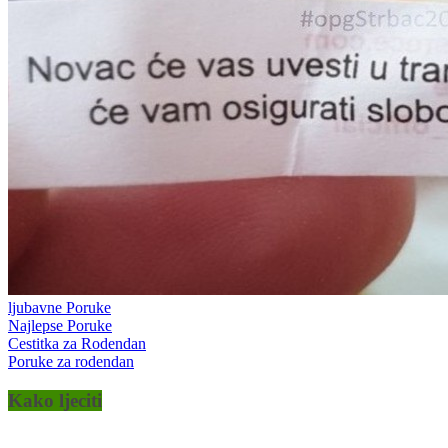
ljubavne Poruke
Najlepse Poruke
Cestitka za Rodendan
Poruke za rodendan
Kako ljeciti