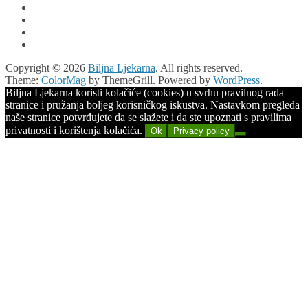
Copyright © 2026
Biljna Ljekarna
. All rights reserved.
Theme:
ColorMag
by ThemeGrill. Powered by
WordPress
.
Biljna Ljekarna koristi kolačiće (cookies) u svrhu pravilnog rada
stranice i pružanja boljeg korisničkog iskustva. Nastavkom pregleda
naše stranice potvrđujete da se slažete i da ste upoznati s pravilima
privatnosti i korištenja kolačića.
Ok
Privacy policy