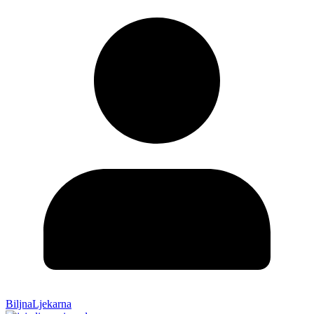
BiljnaLjekarna