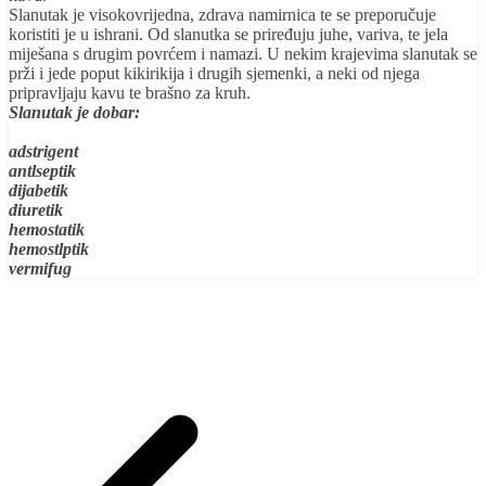
Slanutak je visokovrijedna, zdrava namirnica te se preporučuje
koristiti je u ishrani. Od slanutka se priređuju juhe, variva, te jela
miješana s drugim povrćem i namazi. U nekim krajevima slanutak se
prži i jede poput kikirikija i drugih sjemenki, a neki od njega
pripravljaju kavu te brašno za kruh.
Slanutak je dobar:
adstrigent
antlseptik
dijabetik
diuretik
hemostatik
hemostlptik
vermifug