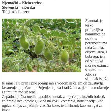
Njemački – Kichererbse
Slovenski – čičerika
Talijanski – cece
Slanutak je
teško
probavljiva
namirnica pa
osobe s
poremećajima
rada želuca,
crijeva, srca, i
bubrega, jela
od slanutka
moraju uzimati
s oprezom.
Ako se
slanutak isprži
te samelje u prah i pije pomiješan s vodom ili čajem on
zaustavlja
krvarenje, pojača
va pražnjenje crijeva i rad želuca, tjera na mokrenje
i
stimulira rad slezene.
Zapadna pučka medicina rabi slanutak za liječenje: kožnih bolesti,
za pranje lica, protiv gljivica na koži, krvarenja, konstipacije, kod
ugriza zmija, za jačanje vlasišta kose, te u ishrani, kao surogat za
kavu.