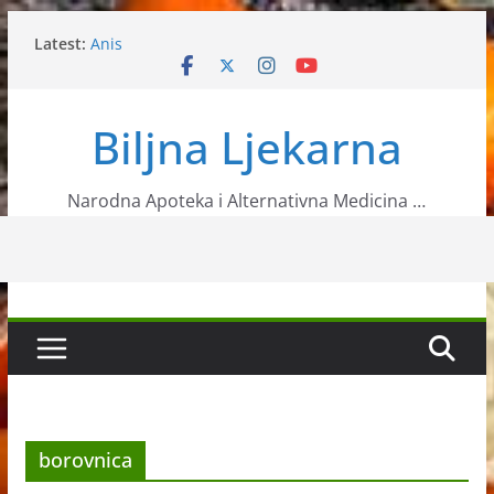
Skip
Latest:
Anis
to
Ljekovita biljka neven
content
Sok koji jača imunitet
11 znanstveno potvrđenih načina za ubrzavanje
Biljna Ljekarna
metabolizma
Toksično ljekovito bilje – Luk morski
Narodna Apoteka i Alternativna Medicina …
borovnica