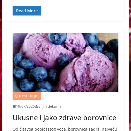
Read More
LJEKOVITE BILJKE
19/07/2026
BiljnaLjekarna
Ukusne i jako zdrave borovnice
Od čitavog bobičastog voća, borovnica sadrži najveću