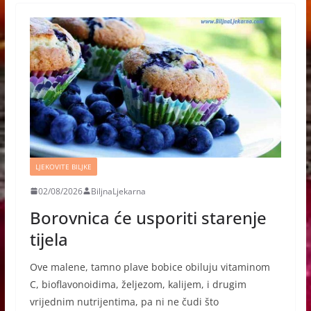
LJEKOVITE BILJKE
02/08/2026
BiljnaLjekarna
Borovnica će usporiti starenje
tijela
Ove malene, tamno plave bobice obiluju vitaminom
C, bioflavonoidima, željezom, kalijem, i drugim
vrijednim nutrijentima, pa ni ne čudi što