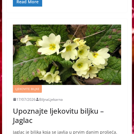
Read More
LJEKOVITE BILJKE
17/07/2026
BiljnaLjekarna
Upoznajte ljekovitu biljku –
Jaglac
Jaglac je biljka koja se javlja u prvim danim proljeća.