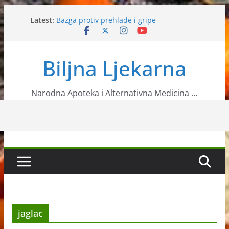
Skip
Latest:
Bazga protiv prehlade i gripe
to
Toksično ljekovito bilje – Ricinus
content
Narodni lijek protiv kolesterola
Kopriva i kefir za bolji rad jetre
Biljna Ljekarna
Jako zdrave i vlaknima bogate Acai bobice
Narodna Apoteka i Alternativna Medicina …
jaglac