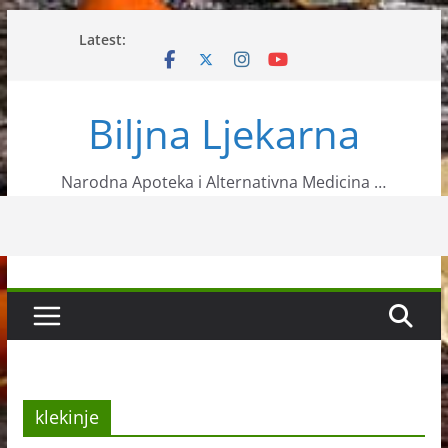
Skip
Latest:
to
content
Biljna Ljekarna
Narodna Apoteka i Alternativna Medicina …
klekinje