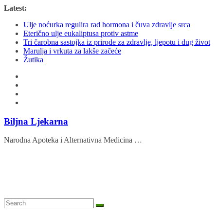
Skip
Latest:
to
Ulje noćurka regulira rad hormona i čuva zdravlje srca
content
Eterično ulje eukaliptusa protiv astme
Tri čarobna sastojka iz prirode za zdravlje, ljepotu i dug život
Marulja i vrkuta za lakše začeće
Žutika
Biljna Ljekarna
Narodna Apoteka i Alternativna Medicina …