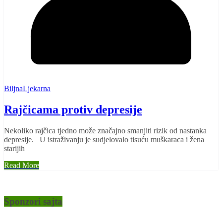
BiljnaLjekarna
Rajčicama protiv depresije
Nekoliko rajčica tjedno može značajno smanjiti rizik od nastanka
depresije. U istraživanju je sudjelovalo tisuću muškaraca i žena
starijih
Read More
Sponzori sajta