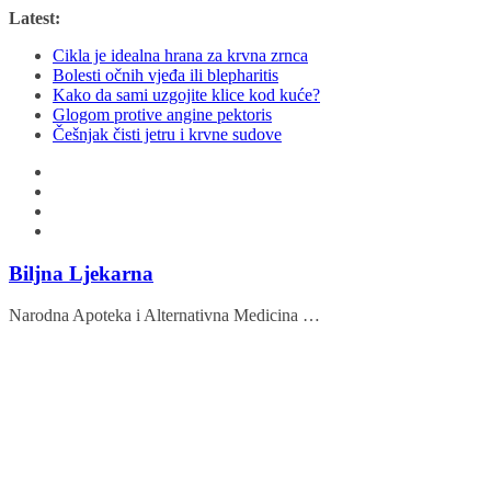
Skip
Latest:
to
Cikla je idealna hrana za krvna zrnca
content
Bolesti očnih vjeđa ili blepharitis
Kako da sami uzgojite klice kod kuće?
Glogom protive angine pektoris
Češnjak čisti jetru i krvne sudove
Biljna Ljekarna
Narodna Apoteka i Alternativna Medicina …