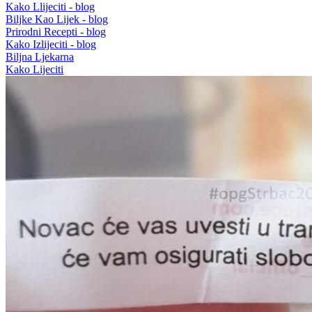
Kako Llijeciti - blog
Biljke Kao Lijek - blog
Prirodni Recepti - blog
Kako Izlijeciti - blog
Biljna Ljekarna
Kako Lijeciti