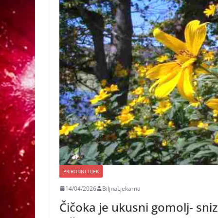
PRIRODNI LIJEK
14/04/2026
BiljnaLjekarna
Čičoka je ukusni gomolj- sniz