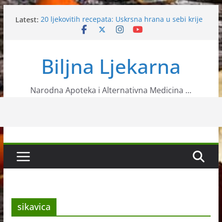
Skip
Latest:
20 ljekovitih recepata: Uskrsna hrana u sebi krije
to
veliku moć
content
Bolesti zaposlenih
Prirodni lijek protiv kolesterola
Biljna Ljekarna
Ljekovita biljka – Čičak
Upotreba oraha u narodnoj medicini
Narodna Apoteka i Alternativna Medicina …
sikavica