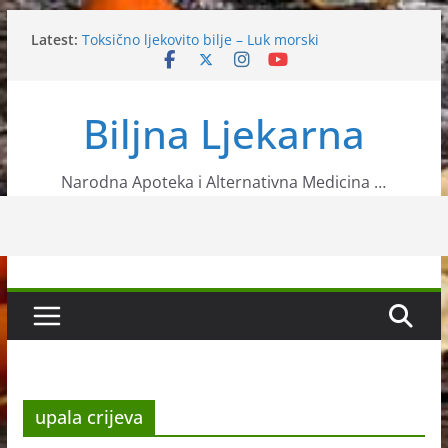
Skip
Latest:
Toksično ljekovito bilje – Luk morski
to
Slanutak
content
Ljekovita biljka neven
Sok koji jača imunitet
Biljna Ljekarna
11 znanstveno potvrđenih načina za ubrzavanje
metabolizma
Narodna Apoteka i Alternativna Medicina …
upala crijeva