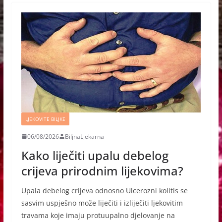
LJEKOVITE BILJKE
06/08/2026
BiljnaLjekarna
Kako liječiti upalu debelog
crijeva prirodnim lijekovima?
Upala debelog crijeva odnosno Ulcerozni kolitis se
sasvim uspješno može liječiti i izliječiti ljekovitim
travama koje imaju protuupalno djelovanje na