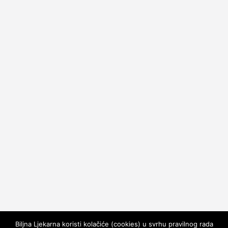
Biljna Ljekarna koristi kolačiće (cookies) u svrhu pravilnog rada