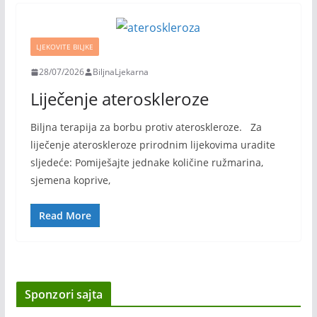
LJEKOVITE BILJKE
28/07/2026
BiljnaLjekarna
Liječenje ateroskleroze
Biljna terapija za borbu protiv ateroskleroze. Za
liječenje ateroskleroze prirodnim lijekovima uradite
sljedeće: Pomiješajte jednake količine ružmarina,
sjemena koprive,
Read More
Sponzori sajta