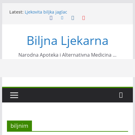
Skip
Latest:
Ljekovita biljka jaglac
to
Datule kao zdravo voće
content
Banana će riješiti problem vaše probave,
osloboditi vas stresa…
Biljna Ljekarna
Najzdravije namirnice za veliko čišćenje
organizma
Kesten pitomi
Narodna Apoteka i Alternativna Medicina …
biljnim