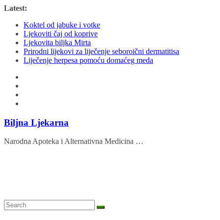
Skip
Latest:
to
Koktel od jabuke i votke
content
Ljekoviti čaj od koprive
Ljekovita biljka Mirta
Prirodni lijekovi za liječenje seboroični dermatitisa
Liječenje herpesa pomoću domaćeg meda
Biljna Ljekarna
Narodna Apoteka i Alternativna Medicina …