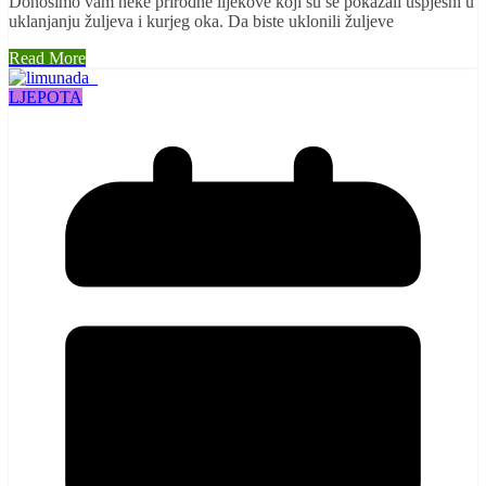
Donosimo vam neke prirodne lijekove koji su se pokazali uspješni u
uklanjanju žuljeva i kurjeg oka. Da biste uklonili žuljeve
Read More
LJEPOTA