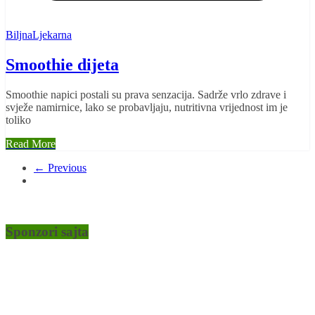
BiljnaLjekarna
Smoothie dijeta
Smoothie napici postali su prava senzacija. Sadrže vrlo zdrave i
svježe namirnice, lako se probavljaju, nutritivna vrijednost im je
toliko
Read More
← Previous
Sponzori sajta