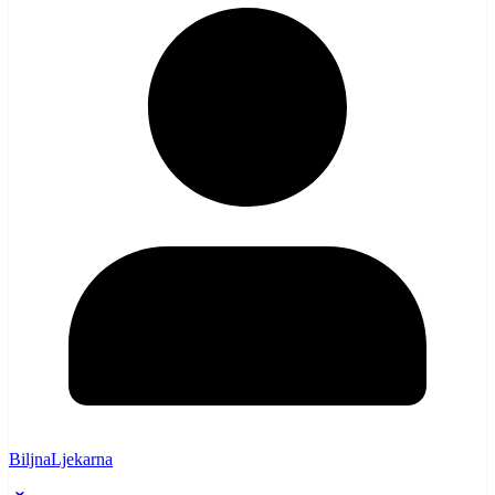
BiljnaLjekarna