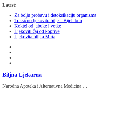
Skip
Latest:
to
Za bolju probavu i detoksikaciju organizma
content
Toksično ljekovito bilje – Bijeli bun
Koktel od jabuke i votke
Ljekoviti čaj od koprive
Ljekovita biljka Mirta
Biljna Ljekarna
Narodna Apoteka i Alternativna Medicina …