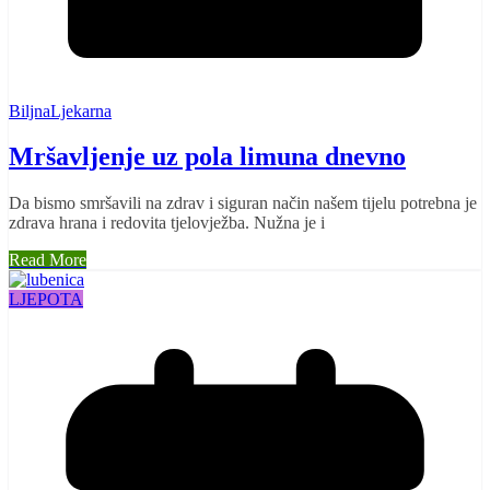
BiljnaLjekarna
Mršavljenje uz pola limuna dnevno
Da bismo smršavili na zdrav i siguran način našem tijelu potrebna je
zdrava hrana i redovita tjelovježba. Nužna je i
Read More
LJEPOTA