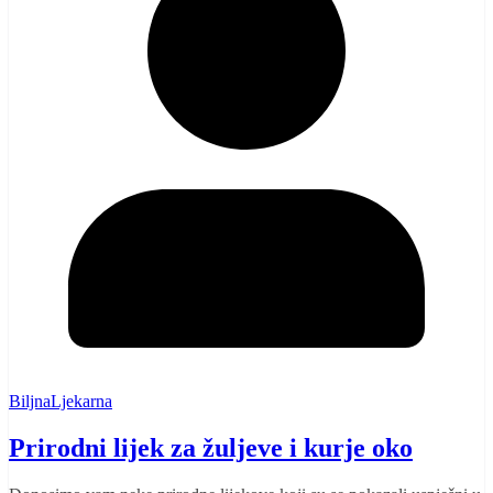
BiljnaLjekarna
Prirodni lijek za žuljeve i kurje oko