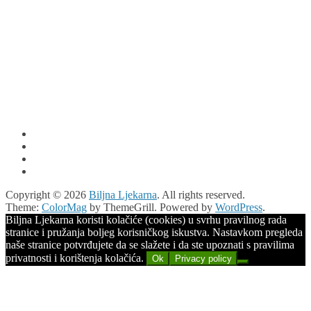
Copyright © 2026
Biljna Ljekarna
. All rights reserved.
Theme:
ColorMag
by ThemeGrill. Powered by
WordPress
.
Biljna Ljekarna koristi kolačiće (cookies) u svrhu pravilnog rada
stranice i pružanja boljeg korisničkog iskustva. Nastavkom pregleda
naše stranice potvrđujete da se slažete i da ste upoznati s pravilima
privatnosti i korištenja kolačića.
Ok
Privacy policy