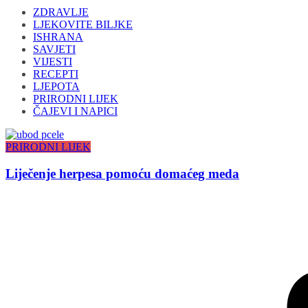
ZDRAVLJE
LJEKOVITE BILJKE
ISHRANA
SAVJETI
VIJESTI
RECEPTI
LJEPOTA
PRIRODNI LIJEK
ČAJEVI I NAPICI
PRIRODNI LIJEK
Liječenje herpesa pomoću domaćeg meda