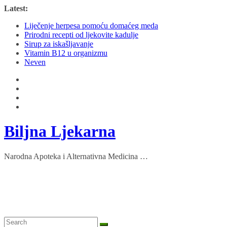
Skip
Latest:
to
Liječenje herpesa pomoću domaćeg meda
content
Prirodni recepti od ljekovite kadulje
Sirup za iskašljavanje
Vitamin B12 u organizmu
Neven
Biljna Ljekarna
Narodna Apoteka i Alternativna Medicina …