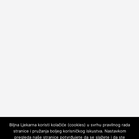
Biljna Ljekarna koristi kolačiće (cookies) u svrhu pravilnog rada
stranice i pružanja boljeg korisničkog iskustva. Nastavkom
pregleda naše stranice potvrđujete da se slažete i da ste