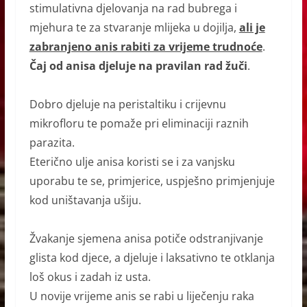
stimulativna djelovanja na rad bubrega i
mjehura te za stvaranje mlijeka u dojilja,
ali je
zabranjeno anis rabiti za vrijeme trudnoće
.
Čaj od anisa djeluje na pravilan rad žuči
.
Dobro djeluje na
peristaltiku i crijevnu
mikrofloru te pomaže pri eliminaciji raznih
parazita.
Eterično ulje anisa koristi se i za vanjsku
uporabu te se, primjerice, uspješno primjenjuje
kod uništavanja ušiju.
Žvakanje sjemena anisa potiče odstranjivanje
glista ko
d djece, a djeluje i laksativno te otklanja
loš okus i zadah iz usta.
U novije vrijeme anis se rabi u liječenju raka