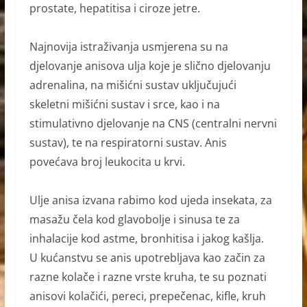
prostate, hepatitisa i ciroze jetre.
Najnovija istraživanja usmjerena su na
djelovanje anisova ulja koje je slično djelovanju
adrenali
na, na mišićni sustav uključujući
skeletni mišićni sustav i srce, kao i na
stimulativno djelovanje na CNS (centralni nervni
sustav), te na respiratorni sustav. Anis
povećava broj leukocita u krvi.
Ulje anisa izvana rabimo kod ujeda insekata, za
masažu
čela kod glavobolje i sinusa te za
inhalacije kod astme, bronhitisa i jakog kašlja.
U kućanstvu se anis upotrebljava kao začin za
razne kolače i razne vrste kruha, te su poznati
anisovi kolačići, pereci, prepečenac, kifle, kruh