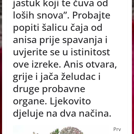
jastuk koji te čuva od
o
g
p
loših snova”. Probajte
o
er
p
popiti šalicu čaja od
k
anisa prije spavanja i
uvjerite se u istinitost
ove izreke. Anis otvara,
grije i jača želudac i
druge probavne
organe. Ljekovito
djeluje na dva načina.
Prv