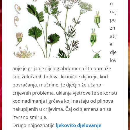
o
naj
po
zn
atij
e
dje
lov
anje je grijanje cijelog abdomena što pomaže
kod želučanih bolova, kronične dijareje, kod
povraćanja, mučnine, te dječjih želučano-
crijevnih problema, uklanja vjetrove te se koristi
kod nadimanja i grčeva koji nastaju od plinova
nakupljenih u crijevima. Čaj od sjemena anisa
izvrsno smiruje.
Drugo najpoznatije
ljekovito djelovanje