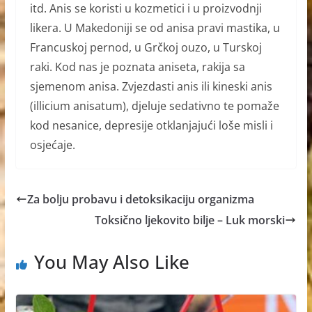
itd. Anis se koristi u kozmetici i u proizvodnji
likera. U Makedoniji se od anisa pravi mastika, u
Francuskoj pernod, u Grčkoj ouzo, u Turskoj
raki. Kod nas je poznata aniseta, rakija sa
sjemenom anisa. Zvjezdasti anis ili kineski anis
(illicium anisatum), djeluje sedativno te pomaže
kod nesanice, depresije otklanjajući loše misli i
osjećaje.
Za bolju probavu i detoksikaciju organizma
Toksično ljekovito bilje – Luk morski
You May Also Like