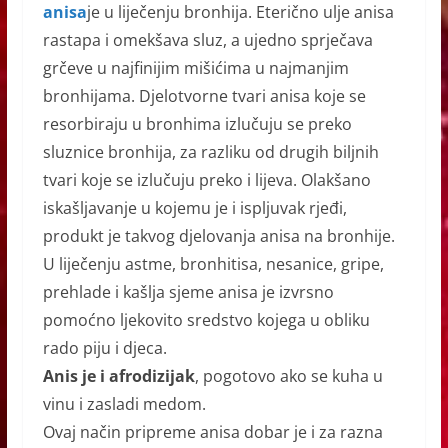
anisa
je u liječenju bronhija. Eterično ulje anisa
rastapa i omekšava sluz, a ujedno sprječava
grčeve u najfinijim mišićima u najmanjim
bronhijama. Djelotvorne tvari anisa koje se
resorbiraju u bronhima izlučuju se preko
sluznice bronhija, za razliku od drugih biljnih
tvari koje se izlučuju preko i lijeva. Olakšano
iskašljavanje u kojemu je i ispljuvak rjeđi,
produkt je takvog djelovanja anisa na bronhije.
U liječenju astme, bronhitisa, nesanice, gripe,
prehlade i kašlja sjeme anisa je izvrsno
pomoćno ljekovito sredstvo kojega u obliku
rado piju i djeca.
Anis je i afrodizijak
, pogotovo ako se kuha u
vinu i zasladi medom.
Ovaj način pripreme anisa dobar je i za razna