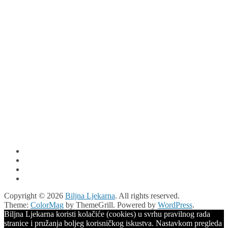
Copyright © 2026
Biljna Ljekarna
. All rights reserved.
Theme:
ColorMag
by ThemeGrill. Powered by
WordPress
.
Biljna Ljekarna koristi kolačiće (cookies) u svrhu pravilnog rada
stranice i pružanja boljeg korisničkog iskustva. Nastavkom pregleda