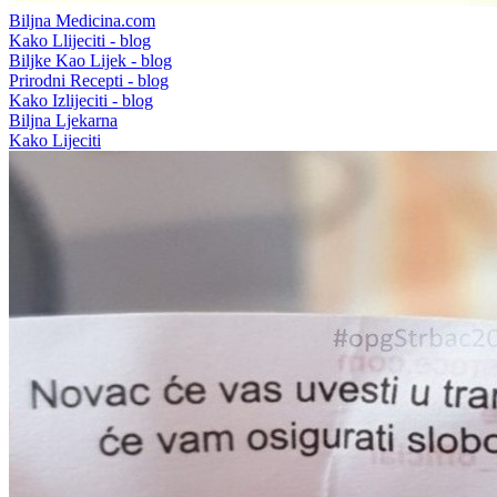
Biljna Medicina.com
Kako Llijeciti - blog
Biljke Kao Lijek - blog
Prirodni Recepti - blog
Kako Izlijeciti - blog
Biljna Ljekarna
Kako Lijeciti