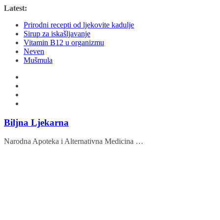
Skip
Latest:
to
Prirodni recepti od ljekovite kadulje
content
Sirup za iskašljavanje
Vitamin B12 u organizmu
Neven
Mušmula
Biljna Ljekarna
Narodna Apoteka i Alternativna Medicina …