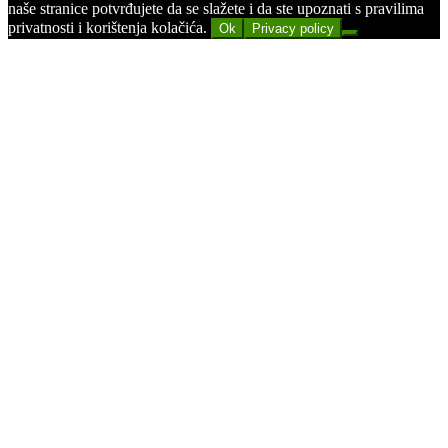
naše stranice potvrđujete da se slažete i da ste upoznati s pravilima
privatnosti i korištenja kolačića.
Ok
Privacy policy