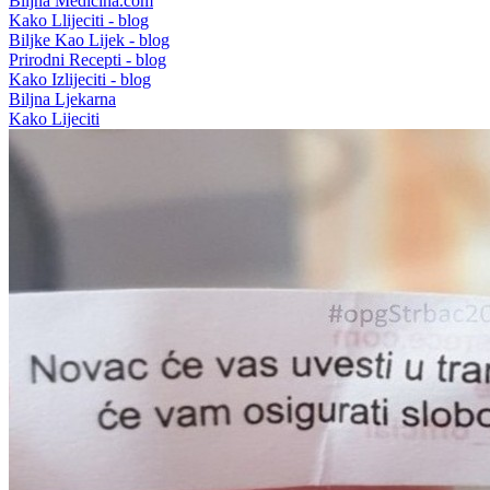
Biljna Medicina.com
Kako Llijeciti - blog
Biljke Kao Lijek - blog
Prirodni Recepti - blog
Kako Izlijeciti - blog
Biljna Ljekarna
Kako Lijeciti