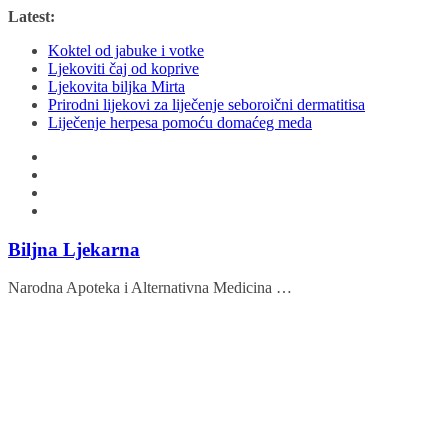
Skip
Latest:
to
Koktel od jabuke i votke
content
Ljekoviti čaj od koprive
Ljekovita biljka Mirta
Prirodni lijekovi za liječenje seboroični dermatitisa
Liječenje herpesa pomoću domaćeg meda
Biljna Ljekarna
Narodna Apoteka i Alternativna Medicina …