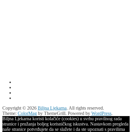
Copyright © 2026
Biljna Ljekarna
. All rights reserved.
Theme:
ColorMag
by ThemeGrill. Powered by
WordPress
.
Biljna Ljekarna koristi kolačiće (cookies) u svrhu pravilnog rada
stranice i pružanja boljeg korisničkog iskustva. Nastavkom pregleda
naše stranice potvrđujete da se slažete i da ste upoznati s pravilima