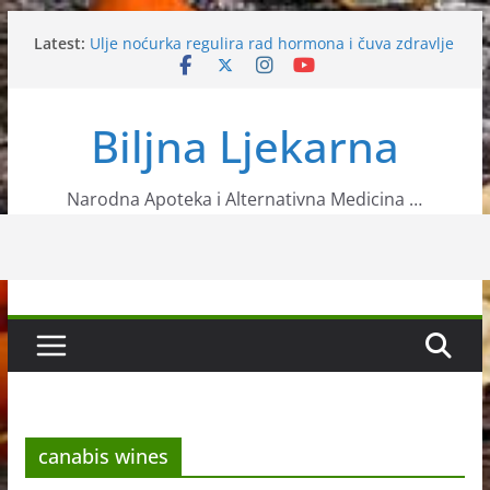
Skip
Latest:
Ulje noćurka regulira rad hormona i čuva zdravlje
to
srca
content
Milogled
Slatki i gorki badem
Biljna Ljekarna
Ovi sastojci će vas zaštititi od raznih bolesti
Mogu li sam uzgojiti aroniju?
Narodna Apoteka i Alternativna Medicina …
canabis wines