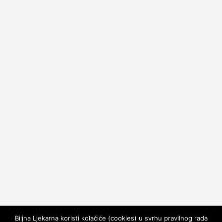
Biljna Ljekarna koristi kolačiće (cookies) u svrhu pravilnog rada