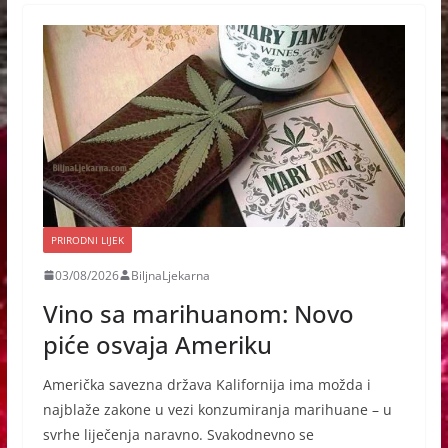
PRIRODNI LIJEK
03/08/2026
BiljnaLjekarna
Vino sa marihuanom: Novo
piće osvaja Ameriku
Američka savezna država Kalifornija ima možda i
najblaže zakone u vezi konzumiranja marihuane – u
svrhe liječenja naravno. Svakodnevno se