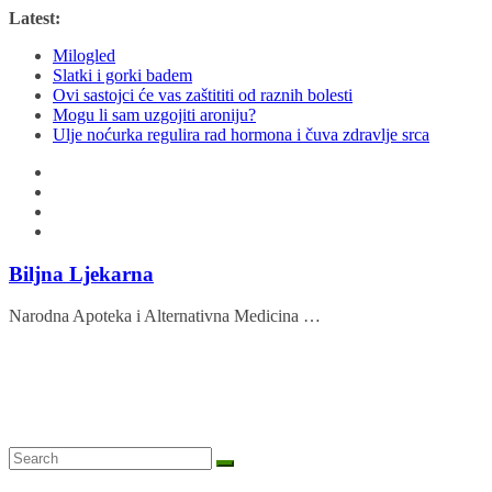
Skip
Latest:
to
Milogled
content
Slatki i gorki badem
Ovi sastojci će vas zaštititi od raznih bolesti
Mogu li sam uzgojiti aroniju?
Ulje noćurka regulira rad hormona i čuva zdravlje srca
Biljna Ljekarna
Narodna Apoteka i Alternativna Medicina …