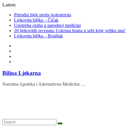
Skip
Latest:
to
Prirodni lijek protiv kolesterola
content
Ljekovita biljka – Čičak
Upotreba oraha u narodnoj medicini
20 ljekovitih recepata: Uskrsna hrana u sebi krije veliku moć
Ljekovita biljka – Bosiljak
Biljna Ljekarna
Narodna Apoteka i Alternativna Medicina …