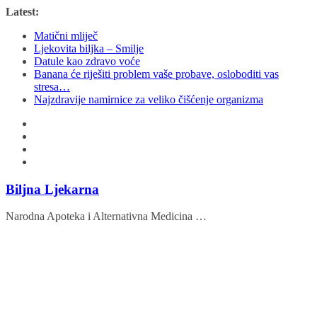
Skip
Latest:
to
Matični mliječ
content
Ljekovita biljka – Smilje
Datule kao zdravo voće
Banana će riješiti problem vaše probave, osloboditi vas
stresa…
Najzdravije namirnice za veliko čišćenje organizma
Biljna Ljekarna
Narodna Apoteka i Alternativna Medicina …