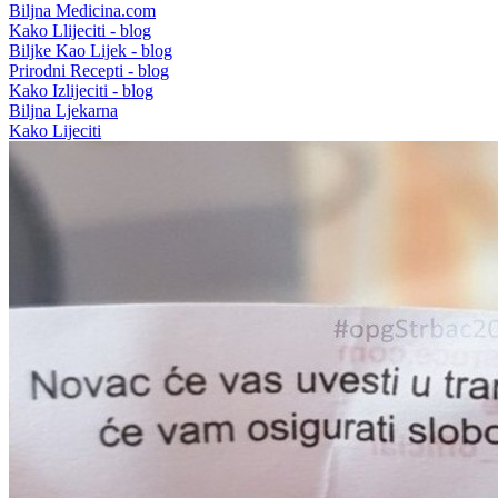
Biljna Medicina.com
Kako Llijeciti - blog
Biljke Kao Lijek - blog
Prirodni Recepti - blog
Kako Izlijeciti - blog
Biljna Ljekarna
Kako Lijeciti