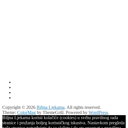
Copyright © 2026
Biljna Ljekarna
. All rights reserved.
Theme:
ColorMag
by ThemeGrill. Powered by
WordPress
.
Biljna Ljekarna koristi kolačiće (cookies) u svrhu pravilnog rada
stranice i pružanja boljeg korisničkog iskustva. Nastavkom pregleda
naše stranice potvrđujete da se slažete i da ste upoznati s pravilima