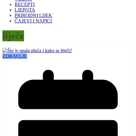
RECEPTI
LJEPOTA
PRIRODNI LIJEK
ČAJEVI I NAPICI
liječe
ZDRAVLJE