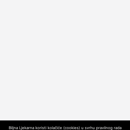
Biljna Ljekarna koristi kolačiće (cookies) u svrhu pravilnog rada