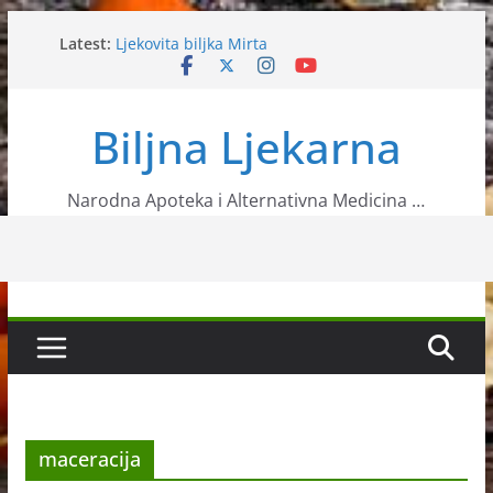
Skip
Latest:
Ljekovita biljka Mirta
to
Za bolju probavu i detoksikaciju organizma
content
Toksično ljekovito bilje – Bijeli bun
Koktel od jabuke i votke
Biljna Ljekarna
Ljekoviti čaj od koprive
Narodna Apoteka i Alternativna Medicina …
maceracija