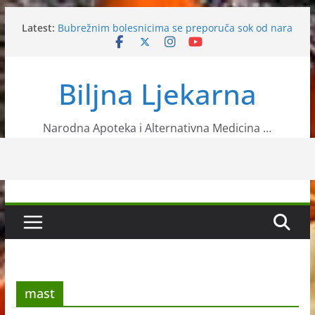
Skip
Latest:
Bubrežnim bolesnicima se preporuča sok od nara
to
Glogom protive angine pektoris
content
Češnjak čisti jetru i krvne sudove
Višnje tjeraju nesanicu
Biljna Ljekarna
Ljekovita biljka bršljan
Narodna Apoteka i Alternativna Medicina …
mast