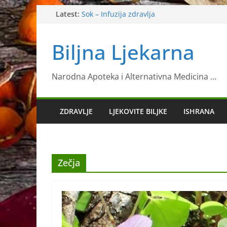
Skip
Latest:
Sok – Infuzija zdravlja
Žutika
to
Biljni doktori – Koje biljke liječe određene 
content
Biljna Ljekarna
Palenta s koprivom
Poriluk kao odličan izvor vitamina
Narodna Apoteka i Alternativna Medicina …
ZDRAVLJE
LJEKOVITE BILJKE
ISHRANA
Zečja