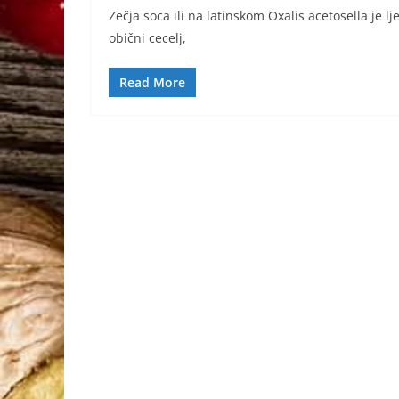
Zečja soca ili na latinskom Oxalis acetosella je lje
obični cecelj,
Read More