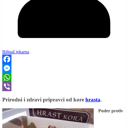
BiljnaLjekarna
Facebook
Messenger
WhatsApp
Viber
Prirodni i zdravi pripravci od kore
hrasta
.
Puder protiv