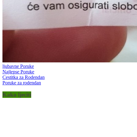
ljubavne Poruke
Najlepse Poruke
Cestitka za Rodendan
Poruke za rodendan
Kako ljeciti