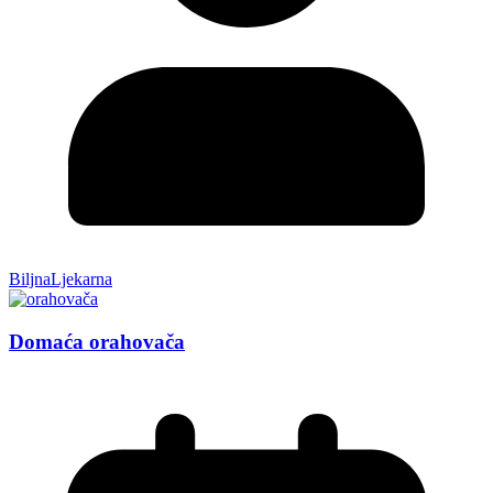
BiljnaLjekarna
Domaća orahovača