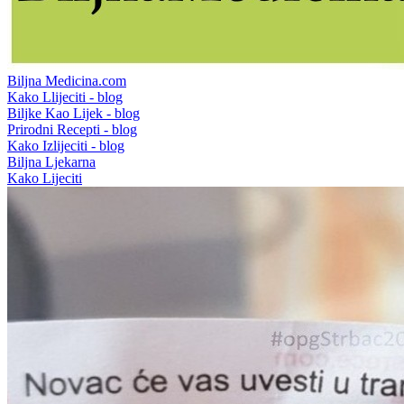
Biljna Medicina.com
Kako Llijeciti - blog
Biljke Kao Lijek - blog
Prirodni Recepti - blog
Kako Izlijeciti - blog
Biljna Ljekarna
Kako Lijeciti