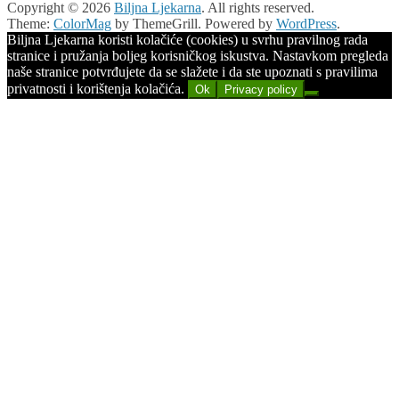
Copyright © 2026
Biljna Ljekarna
. All rights reserved.
Theme:
ColorMag
by ThemeGrill. Powered by
WordPress
.
Biljna Ljekarna koristi kolačiće (cookies) u svrhu pravilnog rada
stranice i pružanja boljeg korisničkog iskustva. Nastavkom pregleda
naše stranice potvrđujete da se slažete i da ste upoznati s pravilima
privatnosti i korištenja kolačića.
Ok
Privacy policy