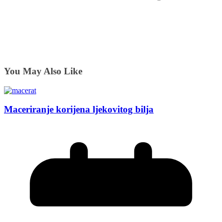
You May Also Like
Maceriranje korijena ljekovitog bilja