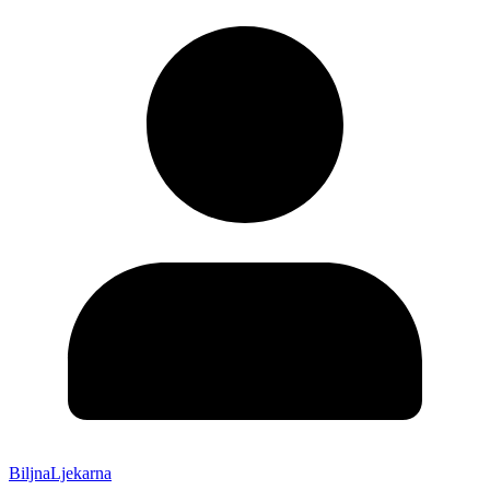
BiljnaLjekarna