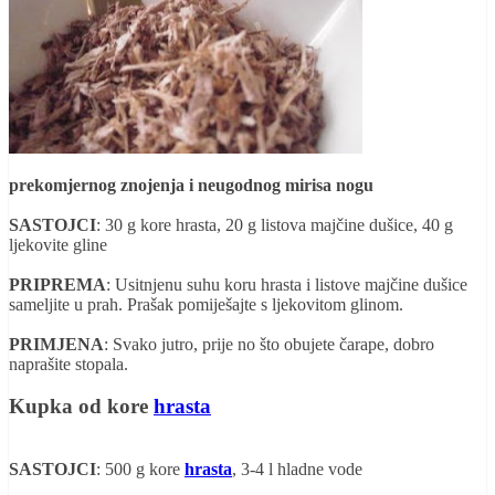
prekomjernog znojenja i neugodnog mirisa nogu
SASTOJCI
: 30 g kore hrasta, 20 g listova majčine dušice, 40 g
ljekovite gline
PRIPREMA
: Usitnjenu suhu koru hrasta i listove majčine dušice
sameljite u prah. Prašak pomiješajte s ljekovitom glinom.
PRIMJENA
: Svako jutro, prije no što obujete čarape, dobro
naprašite stopala.
Kupka od kore
hrasta
SASTOJCI
: 500 g kore
hrasta
, 3-4 l hladne vode