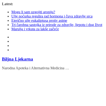
Skip
Latest:
to
Mogu li sam uzgojiti aroniju?
content
Ulje noćurka regulira rad hormona i čuva zdravlje srca
Eterično ulje eukaliptusa protiv astme
Tri čarobna sastojka iz prirode za zdravlje, ljepotu i dug život
Marulja i vrkuta za lakše začeće
Biljna Ljekarna
Narodna Apoteka i Alternativna Medicina …