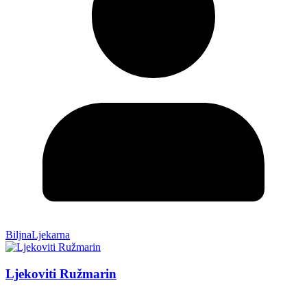
BiljnaLjekarna
Ljekoviti Ružmarin