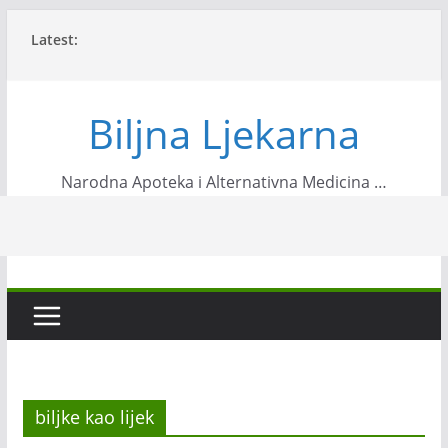
Skip
Latest:
to
content
Biljna Ljekarna
Narodna Apoteka i Alternativna Medicina …
biljke kao lijek