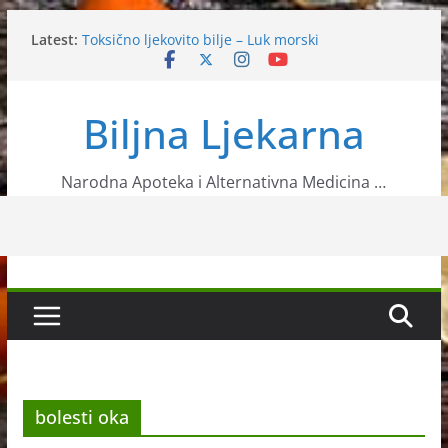
Skip
Latest:
Toksično ljekovito bilje – Luk morski
to
Slanutak
content
Ljekovita biljka neven
Sok koji jača imunitet
Biljna Ljekarna
11 znanstveno potvrđenih načina za ubrzavanje
metabolizma
Narodna Apoteka i Alternativna Medicina …
bolesti oka