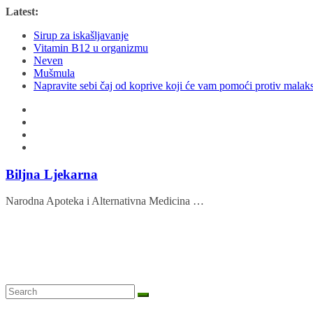
Skip
Latest:
to
Sirup za iskašljavanje
content
Vitamin B12 u organizmu
Neven
Mušmula
Napravite sebi čaj od koprive koji će vam pomoći protiv malaks
Biljna Ljekarna
Narodna Apoteka i Alternativna Medicina …