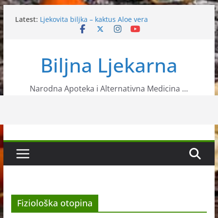
Prirodni recepti za uklanjanje celulita
Skip
Latest:
Ljekovita biljka – kaktus Aloe vera
to
Ljekoviti recepti od kupine
content
Čuli ste za bijeli luk? Upoznajte malo bolje tu
ljekovitu biljku
Biljna Ljekarna
Nije svaki cimet zdrav- Cejlonski najsigurniji za
svakodnevnu uporabu
Narodna Apoteka i Alternativna Medicina …
Fiziološka otopina