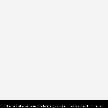
Biljna Ljekarna koristi kolačiće (cookies) u svrhu pravilnog rada