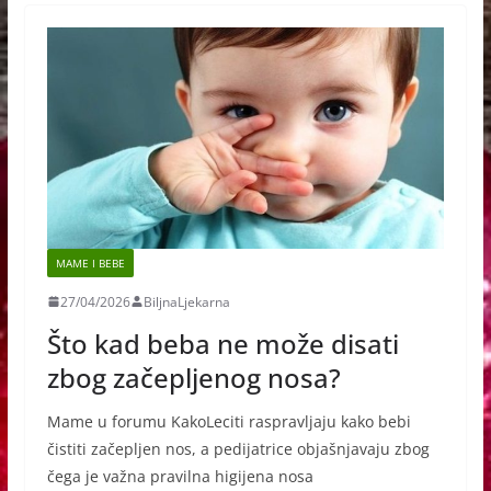
MAME I BEBE
27/04/2026
BiljnaLjekarna
Što kad beba ne može disati
zbog začepljenog nosa?
Mame u forumu KakoLeciti raspravljaju kako bebi
čistiti začepljen nos, a pedijatrice objašnjavaju zbog
čega je važna pravilna higijena nosa