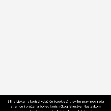
Biljna Ljekarna koristi kolačiće (cookies) u svrhu pravilnog rada
stranice i pružanja boljeg korisničkog iskustva. Nastavkom