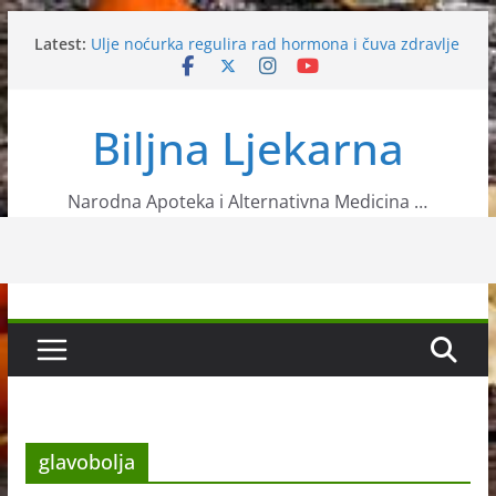
Skip
Latest:
Ulje noćurka regulira rad hormona i čuva zdravlje
to
srca
content
Milogled
Slatki i gorki badem
Biljna Ljekarna
Ovi sastojci će vas zaštititi od raznih bolesti
Mogu li sam uzgojiti aroniju?
Narodna Apoteka i Alternativna Medicina …
glavobolja