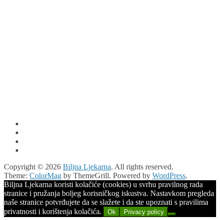
Copyright © 2026
Biljna Ljekarna
. All rights reserved.
Theme:
ColorMag
by ThemeGrill. Powered by
WordPress
.
Biljna Ljekarna koristi kolačiće (cookies) u svrhu pravilnog rada
stranice i pružanja boljeg korisničkog iskustva. Nastavkom pregleda
naše stranice potvrđujete da se slažete i da ste upoznati s pravilima
privatnosti i korištenja kolačića.
Ok
Privacy policy