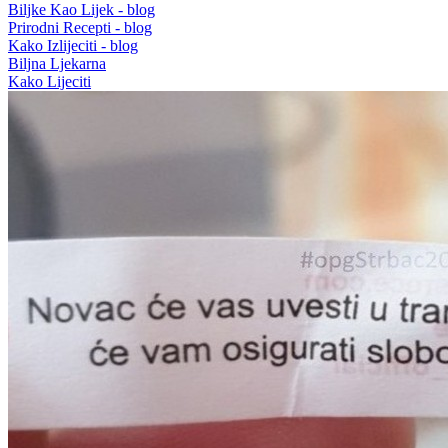
Biljke Kao Lijek - blog
Prirodni Recepti - blog
Kako Izlijeciti - blog
Biljna Ljekarna
Kako Lijeciti