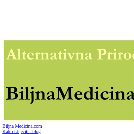
Biljna Medicina.com
Kako Llijeciti - blog