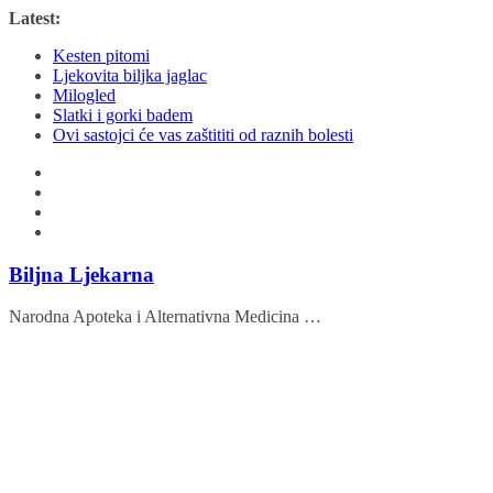
Skip
Latest:
to
Kesten pitomi
content
Ljekovita biljka jaglac
Milogled
Slatki i gorki badem
Ovi sastojci će vas zaštititi od raznih bolesti
Biljna Ljekarna
Narodna Apoteka i Alternativna Medicina …