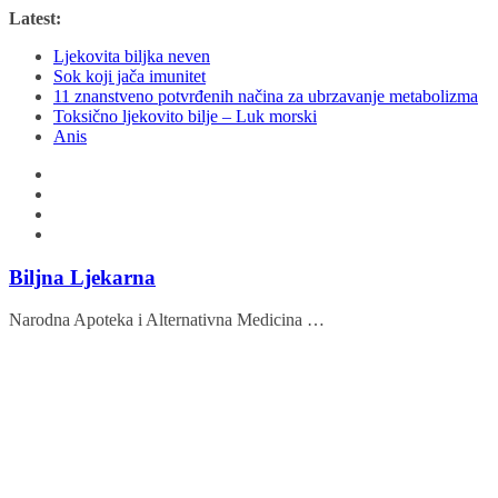
Skip
Latest:
to
Ljekovita biljka neven
content
Sok koji jača imunitet
11 znanstveno potvrđenih načina za ubrzavanje metabolizma
Toksično ljekovito bilje – Luk morski
Anis
Biljna Ljekarna
Narodna Apoteka i Alternativna Medicina …