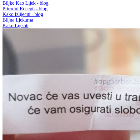
Biljke Kao Lijek - blog
Prirodni Recepti - blog
Kako Izlijeciti - blog
Biljna Ljekarna
Kako Lijeciti