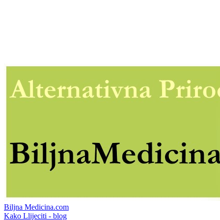
Biljna Medicina.com
Kako Llijeciti - blog