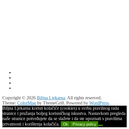
Copyright © 2026
Biljna Ljekarna
. All rights reserved.
Theme:
ColorMag
by ThemeGrill. Powered by
WordPress
.
Biljna Ljekarna koristi kolačiće (cookies) u svrhu pravilnog rada
stranice i pružanja boljeg korisničkog iskustva. Nastavkom pregleda
naše stranice potvrđujete da se slažete i da ste upoznati s pravilima
privatnosti i korištenja kolačića.
Ok
Privacy policy