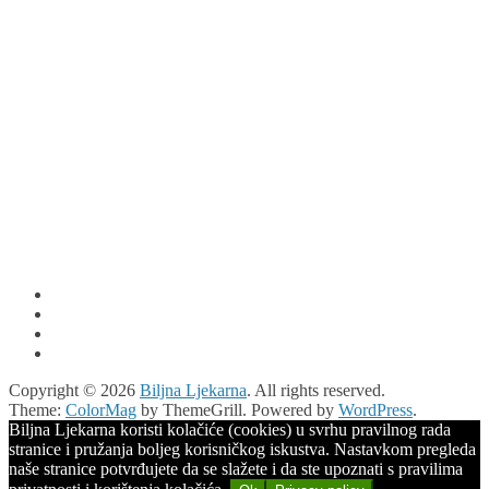
Copyright © 2026
Biljna Ljekarna
. All rights reserved.
Theme:
ColorMag
by ThemeGrill. Powered by
WordPress
.
Biljna Ljekarna koristi kolačiće (cookies) u svrhu pravilnog rada
stranice i pružanja boljeg korisničkog iskustva. Nastavkom pregleda
naše stranice potvrđujete da se slažete i da ste upoznati s pravilima