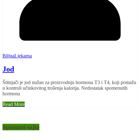
BiljnaLjekarna
Jod
Štitnjači je jod nužan za proizvodnju hormona T3 i T4, koji pomažu
u kontroli učinkovitog trošenja kalorija. Nedostatak spomenutih
hormona
Read More
Sponzori sajta