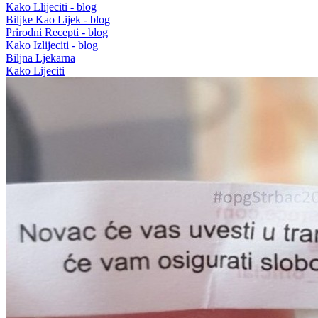
Kako Llijeciti - blog
Biljke Kao Lijek - blog
Prirodni Recepti - blog
Kako Izlijeciti - blog
Biljna Ljekarna
Kako Lijeciti