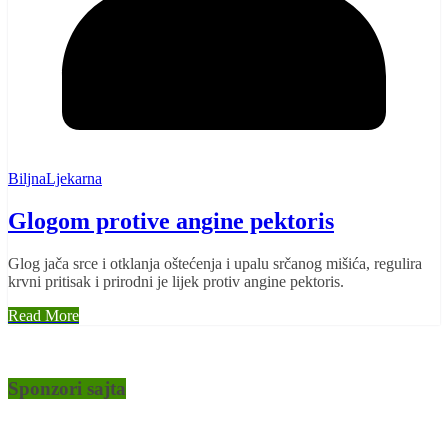
BiljnaLjekarna
Glogom protive angine pektoris
Glog jača srce i otklanja oštećenja i upalu srčanog mišića, regulira
krvni pritisak i prirodni je lijek protiv angine pektoris.
Read More
Sponzori sajta