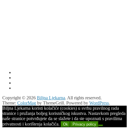
Copyright © 2026
Biljna Ljekarna
. All rights reserved.
Theme:
ColorMag
by ThemeGrill. Powered by
WordPress
.
Biljna Ljekarna koristi kolačiće (cookies) u svrhu pravilnog rada
stranice i pružanja boljeg korisničkog iskustva. Nastavkom pregleda
naše stranice potvrđujete da se slažete i da ste upoznati s pravilima
privatnosti i korištenja kolačića.
Ok
Privacy policy