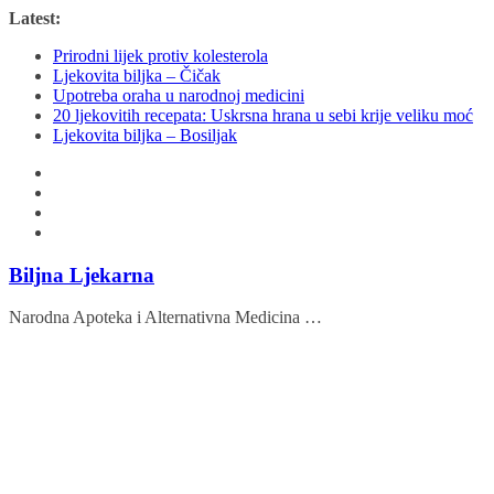
Skip
Latest:
to
Prirodni lijek protiv kolesterola
content
Ljekovita biljka – Čičak
Upotreba oraha u narodnoj medicini
20 ljekovitih recepata: Uskrsna hrana u sebi krije veliku moć
Ljekovita biljka – Bosiljak
Biljna Ljekarna
Narodna Apoteka i Alternativna Medicina …