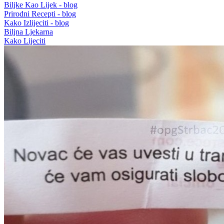
Biljke Kao Lijek - blog
Prirodni Recepti - blog
Kako Izlijeciti - blog
Biljna Ljekarna
Kako Lijeciti