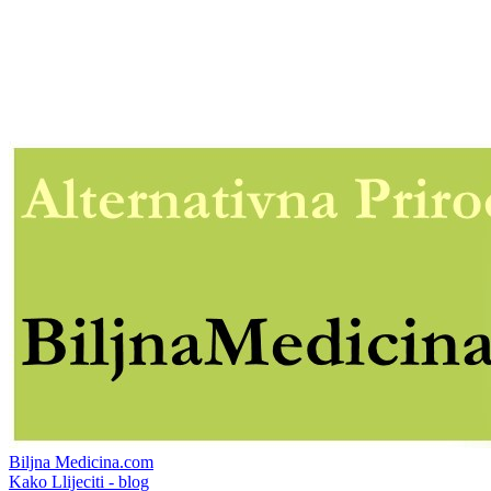
Biljna Medicina.com
Kako Llijeciti - blog