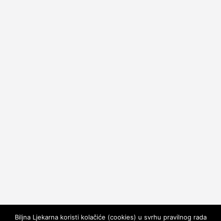
Biljna Ljekarna koristi kolačiće (cookies) u svrhu pravilnog rada