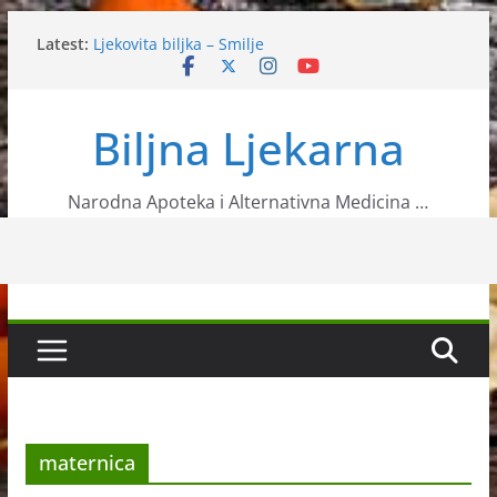
Skip
Latest:
Ljekovita biljka – Smilje
to
Jabučni ocat koristi i kod skidanja viška kilograma
content
Ljekovita pasiflora
Srijemuš ili medvjeđi luk
Biljna Ljekarna
Matični mliječ
Narodna Apoteka i Alternativna Medicina …
maternica