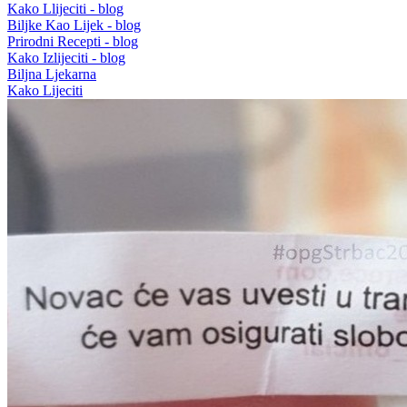
Kako Llijeciti - blog
Biljke Kao Lijek - blog
Prirodni Recepti - blog
Kako Izlijeciti - blog
Biljna Ljekarna
Kako Lijeciti