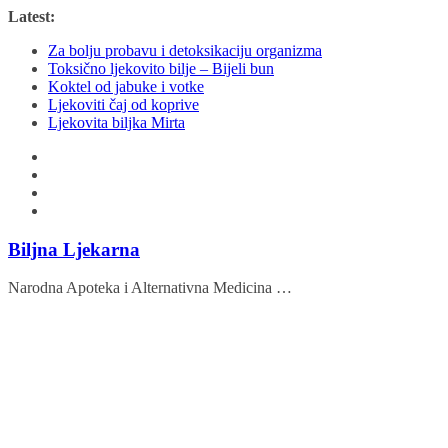
Skip
Latest:
to
Za bolju probavu i detoksikaciju organizma
content
Toksično ljekovito bilje – Bijeli bun
Koktel od jabuke i votke
Ljekoviti čaj od koprive
Ljekovita biljka Mirta
Biljna Ljekarna
Narodna Apoteka i Alternativna Medicina …