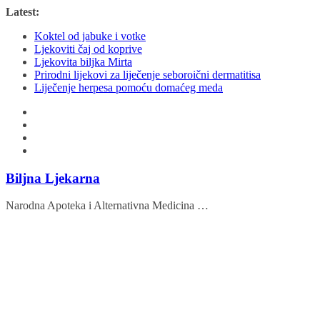
Skip
Latest:
to
Koktel od jabuke i votke
content
Ljekoviti čaj od koprive
Ljekovita biljka Mirta
Prirodni lijekovi za liječenje seboroični dermatitisa
Liječenje herpesa pomoću domaćeg meda
Biljna Ljekarna
Narodna Apoteka i Alternativna Medicina …