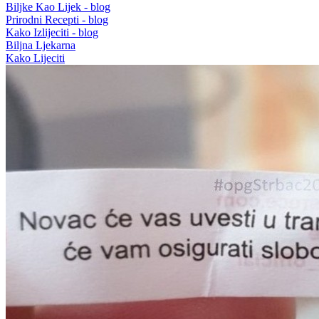
Biljke Kao Lijek - blog
Prirodni Recepti - blog
Kako Izlijeciti - blog
Biljna Ljekarna
Kako Lijeciti