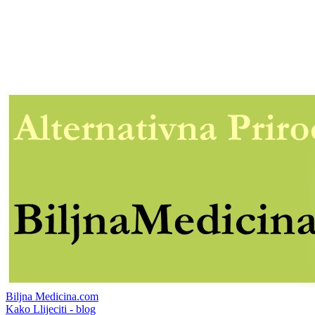
Biljna Medicina.com
Kako Llijeciti - blog