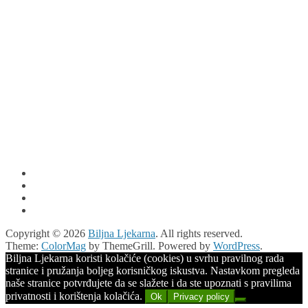
Copyright © 2026
Biljna Ljekarna
. All rights reserved.
Theme:
ColorMag
by ThemeGrill. Powered by
WordPress
.
Biljna Ljekarna koristi kolačiće (cookies) u svrhu pravilnog rada
stranice i pružanja boljeg korisničkog iskustva. Nastavkom pregleda
naše stranice potvrđujete da se slažete i da ste upoznati s pravilima
privatnosti i korištenja kolačića.
Ok
Privacy policy