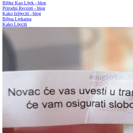
Biljke Kao Lijek - blog
Prirodni Recepti - blog
Kako Izlijeciti - blog
Biljna Ljekarna
Kako Lijeciti