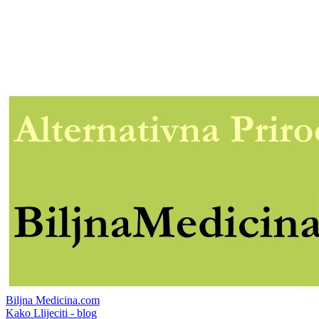
Biljna Medicina.com
Kako Llijeciti - blog