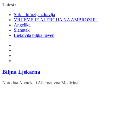
Skip
Latest:
to
Sok – Infuzija zdravlja
content
VRIJEME JE ALERGIJA NA AMBROZIJU
Angelika
Slanutak
Ljekovita biljka neven
Biljna Ljekarna
Narodna Apoteka i Alternativna Medicina …