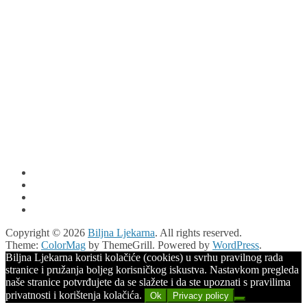
Copyright © 2026
Biljna Ljekarna
. All rights reserved.
Theme:
ColorMag
by ThemeGrill. Powered by
WordPress
.
Biljna Ljekarna koristi kolačiće (cookies) u svrhu pravilnog rada
stranice i pružanja boljeg korisničkog iskustva. Nastavkom pregleda
naše stranice potvrđujete da se slažete i da ste upoznati s pravilima
privatnosti i korištenja kolačića.
Ok
Privacy policy