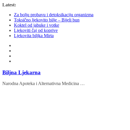
Skip
Latest:
to
Za bolju probavu i detoksikaciju organizma
content
Toksično ljekovito bilje – Bijeli bun
Koktel od jabuke i votke
Ljekoviti čaj od koprive
Ljekovita biljka Mirta
Biljna Ljekarna
Narodna Apoteka i Alternativna Medicina …