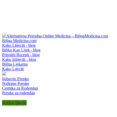
Biljna Medicina.com
Kako Llijeciti - blog
Biljke Kao Lijek - blog
Prirodni Recepti - blog
Kako Izlijeciti - blog
Biljna Ljekarna
Kako Lijeciti
ljubavne Poruke
Najlepse Poruke
Cestitka za Rodendan
Poruke za rodendan
Kako ljeciti