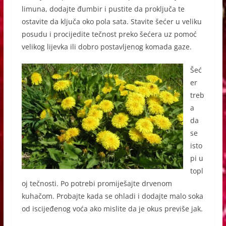
limuna, dodajte đumbir i pustite da proključa te
ostavite da ključa oko pola sata. Stavite šećer u veliku
posudu i procijedite tečnost preko šećera uz pomoć
velikog lijevka ili dobro postavljenog komada gaze.
Šeć
er
treb
a
da
se
isto
pi u
topl
oj tečnosti. Po potrebi promiješajte drvenom
kuhačom. Probajte kada se ohladi i dodajte malo soka
od iscijeđenog voća ako mislite da je okus previše jak.