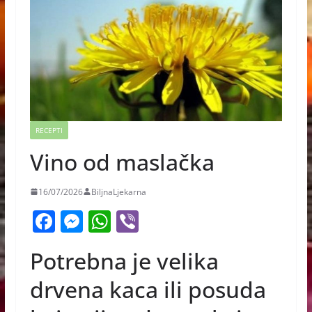
RECEPTI
Vino od maslačka
16/07/2026
BiljnaLjekarna
F
M
W
Vi
a
e
h
b
Potrebna je velika
c
ss
at
er
e
e
s
drvena kaca ili posuda
b
n
A