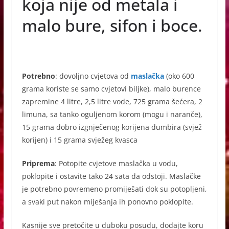
koja nije od metala i
o
g
p
malo bure, sifon i boce.
o
er
p
k
Potrebno
: dovoljno cvjetova od
maslačka
(oko 600
grama koriste se samo cvjetovi biljke), malo burence
zapremine 4 litre, 2,5 litre vode, 725 grama šećera, 2
limuna, sa tanko oguljenom korom (mogu i naranče),
15 grama dobro izgnječenog korijena đumbira (svjež
korijen) i 15 grama svježeg kvasca
Priprema
: Potopite cvjetove maslačka u vodu,
poklopite i ostavite tako 24 sata da odstoji. Maslačke
je potrebno povremeno promiješati dok su potopljeni,
a svaki put nakon miješanja ih ponovno poklopite.
Kasnije sve pretočite u duboku posudu, dodajte koru