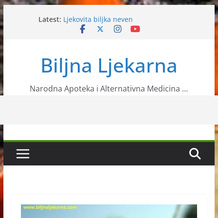
Skip
Latest:
Ljekovita biljka neven
to
Sok – Infuzija zdravlja
content
VRIJEME JE ALERGIJA NA AMBROZIJU
Angelika
Biljna Ljekarna
Slanutak
Narodna Apoteka i Alternativna Medicina …