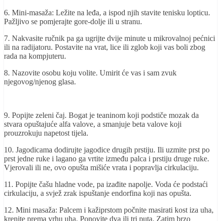
6. Mini-masaža: Ležite na leđa, a ispod njih stavite tenisku lopticu.
Pažljivo se pomjerajte gore-dolje ili u stranu.
7. Nakvasite ručnik pa ga ugrijte dvije minute u mikrovalnoj pećnici
ili na radijatoru. Postavite na vrat, lice ili zglob koji vas boli zbog
rada na kompjuteru.
8. Nazovite osobu koju volite. Umirit će vas i sam zvuk
njegovog/njenog glasa.
9. Popijte zeleni čaj. Bogat je teaninom koji podstiče mozak da
stvara opuštajuće alfa valove, a smanjuje beta valove koji
prouzrokuju napetost tijela.
10. Jagodicama dodirujte jagodice drugih prstiju. Ili uzmite prst po
prst jedne ruke i lagano ga vrtite između palca i prstiju druge ruke.
Vjerovali ili ne, ovo opušta mišiće vrata i popravlja cirkulaciju.
11. Popijte čašu hladne vode, pa izađite napolje. Voda će podstaći
cirkulaciju, a svjež zrak ispuštanje endorfina koji nas opušta.
12. Mini masaža: Palcem i kažiprstom počnite masirati kost iza uha,
krenite prema vrhu uha. Ponovite dva ili tri puta. Zatim brzo