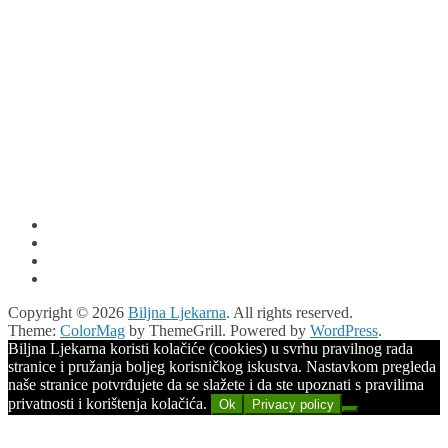
Copyright © 2026
Biljna Ljekarna
. All rights reserved.
Theme:
ColorMag
by ThemeGrill. Powered by
WordPress
.
Biljna Ljekarna koristi kolačiće (cookies) u svrhu pravilnog rada
stranice i pružanja boljeg korisničkog iskustva. Nastavkom pregleda
naše stranice potvrđujete da se slažete i da ste upoznati s pravilima
privatnosti i korištenja kolačića.
Ok
Privacy policy