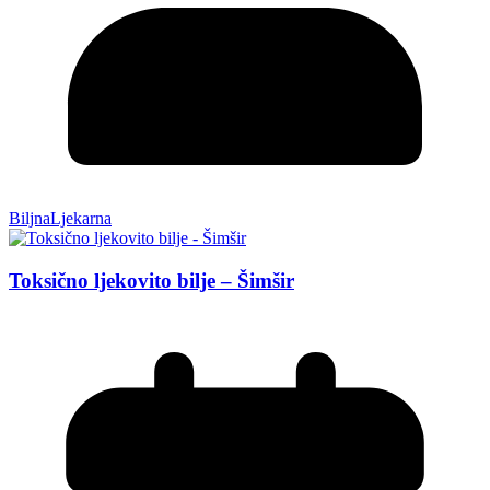
BiljnaLjekarna
Toksično ljekovito bilje – Šimšir