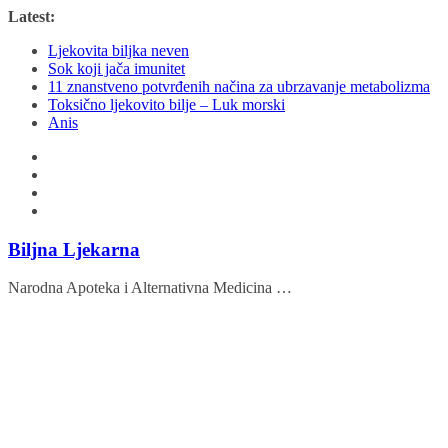
Skip
Latest:
to
Ljekovita biljka neven
content
Sok koji jača imunitet
11 znanstveno potvrđenih načina za ubrzavanje metabolizma
Toksično ljekovito bilje – Luk morski
Anis
Biljna Ljekarna
Narodna Apoteka i Alternativna Medicina …