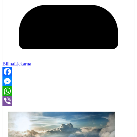
BiljnaLjekarna
Facebook
Messenger
WhatsApp
Viber