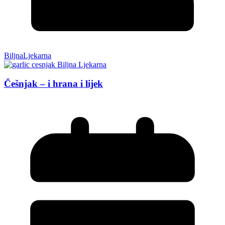
BiljnaLjekarna
Češnjak – i hrana i lijek