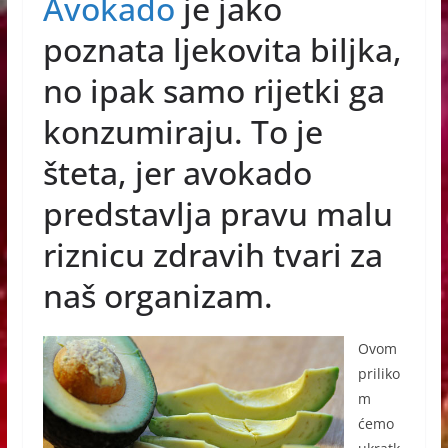
Avokado
je jako
c
ss
at
er
e
e
s
poznata ljekovita biljka,
b
n
A
no ipak samo rijetki ga
o
g
p
konzumiraju. To je
o
er
p
šteta, jer avokado
k
predstavlja pravu malu
riznicu zdravih tvari za
naš organizam.
Ovom
priliko
m
ćemo