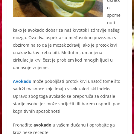
ukratk
o
spome
nuti
kako je avokado dobar za naš krvotok i zdravlje našeg
mozga. Ova dva aspekta su međusobno povezana s
obzirom na to da je mozak zdraviji ako je protok krvi
onakav kakav treba biti. Međutim, umanjena
cirkulacija krvi čest je problem kod mnogih ljudi u
današnje vrijeme.
Avokado
može poboljšati protok krvi unatoč tome što
sadrži masnoće koje imaju visok kalorijski indeks.
Upravo zbog toga avokado se preporuča za odrasle i
starije osobe jer može spriječiti ili barem usporiti pad
kognitivnih sposobnosti.
Pronađite
avokado
u vašem dućanu i oprobajte ga
kroz neke recepte.