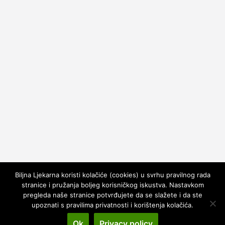
Biljna Ljekarna koristi kolačiće (cookies) u svrhu pravilnog rada
stranice i pružanja boljeg korisničkog iskustva. Nastavkom
pregleda naše stranice potvrđujete da se slažete i da ste
upoznati s pravilima privatnosti i korištenja kolačića.
Copyright © 2026
Biljna Ljekarna
. All rights reserved.
Theme:
ColorMag
by ThemeGrill. Powered by
WordPress
.
Ok
Privacy policy