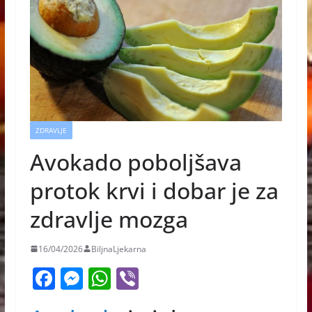
ZDRAVLJE
Avokado poboljšava
protok krvi i dobar je za
zdravlje mozga
16/04/2026
BiljnaLjekarna
F
M
W
Vi
a
e
h
b