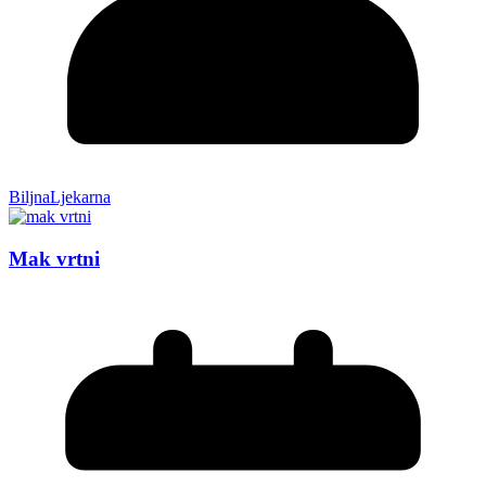
BiljnaLjekarna
Mak vrtni