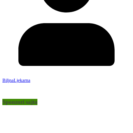
BiljnaLjekarna
Sponzori sajta