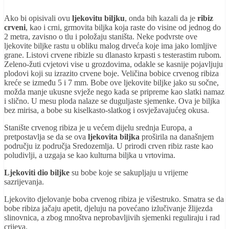
Ako bi opisivali ovu
ljekovitu biljku
, onda bih kazali da je
ribiz
crveni
, kao i crni, grmovita biljka koja raste do visine od jednog do
2 metra, zavisno o tlu i položaju staništa. Neke podvrste ove
ljekovite biljke rastu u obliku malog drveća koje ima jako lomljive
grane. Listovi crvene ribizle su dlanasto krpasti s testerastim rubom.
Zeleno-žuti cvjetovi vise u grozdovima, odakle se kasnije pojavljuju
plodovi koji su izrazito crvene boje. Veličina bobice crvenog ribiza
kreće se između 5 i 7 mm. Bobe ove ljekovite biljke jako su sočne,
možda manje ukusne svježe nego kada se pripreme kao slatki namaz
i slično. U mesu ploda nalaze se duguljaste sjemenke. Ova je biljka
bez mirisa, a bobe su kiselkasto-slatkog i osvježavajućeg okusa.
Stanište crvenog ribiza je u većem dijelu srednja Europa, a
pretpostavlja se da se ova
ljekovita biljka
proširila na današnjem
području iz područja Sredozemlja. U prirodi crven ribiz raste kao
poludivlji, a uzgaja se kao kulturna biljka u vrtovima.
Ljekoviti dio biljke
su bobe koje se sakupljaju u vrijeme
sazrijevanja.
Ljekovito djelovanje boba crvenog ribiza je višestruko. Smatra se da
bobe ribiza jačaju apetit, djeluju na povećano izlučivanje žlijezda
slinovnica, a zbog mnoštva neprobavljivih sjemenki reguliraju i rad
crijeva.