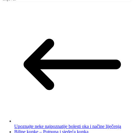
Upoznajte neke najpoznatije bolesti oka i načine liječenja
Biljne kupke – Potpuna i sjedeća kupka