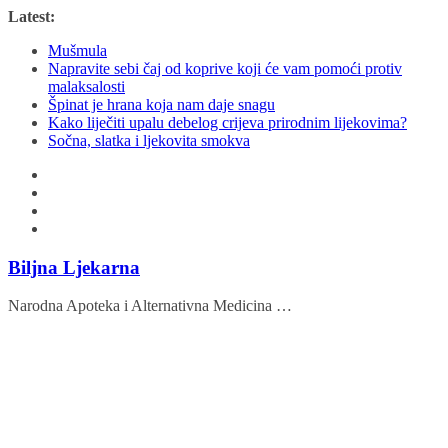
Skip
Latest:
to
Mušmula
content
Napravite sebi čaj od koprive koji će vam pomoći protiv
malaksalosti
Špinat je hrana koja nam daje snagu
Kako liječiti upalu debelog crijeva prirodnim lijekovima?
Sočna, slatka i ljekovita smokva
Biljna Ljekarna
Narodna Apoteka i Alternativna Medicina …