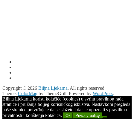
Copyright © 2026
Biljna Ljekarna
. All rights reserved.
Theme:
ColorMag
by ThemeGrill. Powered by
WordPress
.
Biljna Ljekarna koristi kolačiće (cookies) u svrhu pravilnog rada
stranice i pružanja boljeg korisničkog iskustva. Nastavkom pregleda
naše stranice potvrđujete da se slažete i da ste upoznati s pravilima
privatnosti i korištenja kolačića.
Ok
Privacy policy