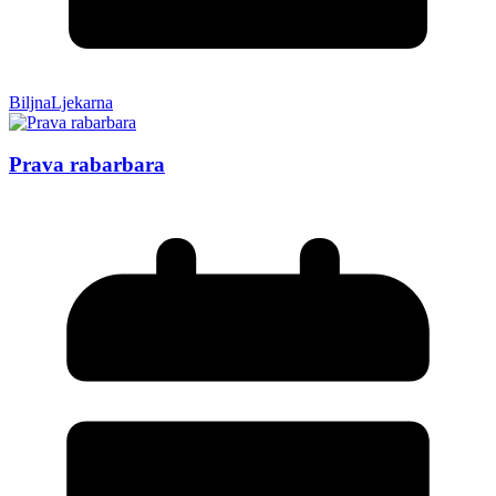
BiljnaLjekarna
Prava rabarbara