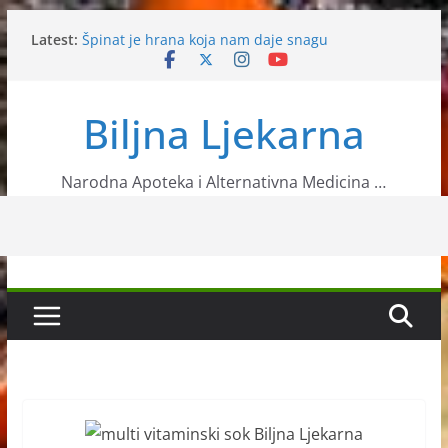
Skip
Latest:
Špinat je hrana koja nam daje snagu
to
Vitamin B12 u organizmu
content
Neven
Mušmula
Biljna Ljekarna
Napravite sebi čaj od koprive koji će vam pomoći
protiv malaksalosti
Narodna Apoteka i Alternativna Medicina …