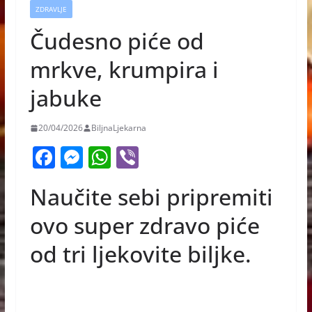
ZDRAVLJE
Čudesno piće od
mrkve, krumpira i
jabuke
20/04/2026
BiljnaLjekarna
F
M
W
Vi
a
e
h
b
Naučite sebi pripremiti
c
ss
at
er
e
e
s
ovo super zdravo piće
b
n
A
od tri ljekovite biljke.
o
g
p
o
er
p