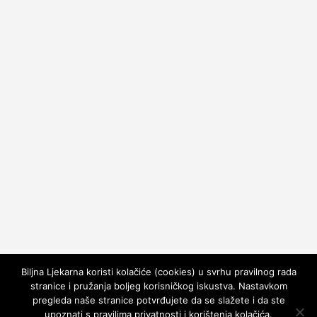
Biljna Ljekarna koristi kolačiće (cookies) u svrhu pravilnog rada
stranice i pružanja boljeg korisničkog iskustva. Nastavkom
pregleda naše stranice potvrđujete da se slažete i da ste
upoznati s pravilima privatnosti i korištenja kolačića.