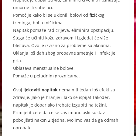
umorne ili suhe oči.
Pomoć je kako bi se uklonili bolovi od fizičkog
treninga, bol u mišićima.
Napitak pomaže rad crijeva, eliminira opstipaciju.
Stoga će učiniti kožu zdravom i izgledat će više
blistava. Ovo je izvrsno za probleme sa aknama.
Uklanja loš dah zbog probavne smetnje i infekcije
grla.
Ublažava menstrualne bolove.
Pomaže u peludnim groznicama.
Ovaj
ljekoviti napitak
nema niti jedan loš efekt za
zdravlje. Jako je hranjiv i lako se ispija! Također,
napitak je dobar ako trebate izgubiti na težini.
Primijetit ćete da će se vaš imunološki sustav
poboljšati nakon 2 tjedna. Molimo Vas da ga odmah
oprobate.