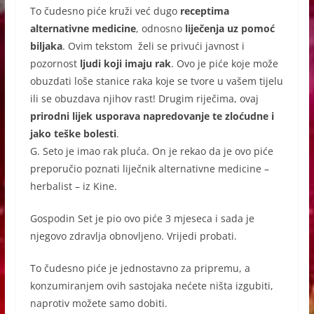
k
To čudesno piće kruži već dugo
receptima
alternativne medicine
, odnosno
liječenja uz pomoć
biljaka
. Ovim tekstom želi se privući javnost i
pozornost
ljudi koji imaju rak
. Ovo je piće koje može
obuzdati loše stanice raka koje se tvore u vašem tijelu
ili se obuzdava njihov rast! Drugim riječima, ovaj
prirodni lijek usporava napredovanje te zloćudne i
jako teške bolesti
.
G. Seto je imao rak pluća. On je rekao da je ovo piće
preporučio poznati liječnik alternativne medicine –
herbalist – iz Kine.
Gospodin Set je pio ovo piće 3 mjeseca i sada je
njegovo zdravlja obnovljeno. Vrijedi probati.
To čudesno piće je jednostavno za pripremu, a
konzumiranjem ovih sastojaka nećete ništa izgubiti,
naprotiv možete samo dobiti.