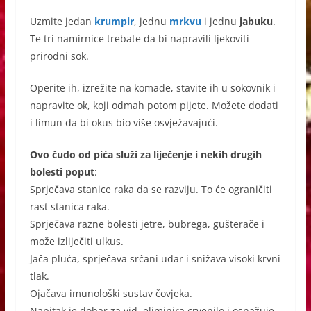
Uzmite jedan
krumpir
, jednu
mrkvu
i jednu
jabuku
.
Te tri namirnice trebate da bi napravili ljekoviti
prirodni sok.
Operite ih, izrežite na komade, stavite ih u sokovnik i
napravite ok, koji odmah potom pijete. Možete dodati
i limun da bi okus bio više osvježavajući.
Ovo čudo od pića služi za liječenje i nekih drugih
bolesti poput
:
Sprječava stanice raka da se razviju. To će ograničiti
rast stanica raka.
Sprječava razne bolesti jetre, bubrega, gušterače i
može izliječiti ulkus.
Jača pluća, sprječava srčani udar i snižava visoki krvni
tlak.
Ojačava imunološki sustav čovjeka.
Napitak je dobar za vid, eliminira crvenilo i osnažuje