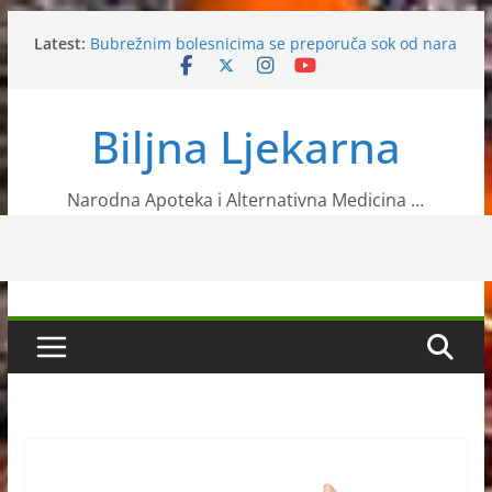
Skip
Latest:
Bubrežnim bolesnicima se preporuča sok od nara
to
Glogom protive angine pektoris
content
Češnjak čisti jetru i krvne sudove
Višnje tjeraju nesanicu
Biljna Ljekarna
Ljekovita biljka bršljan
Narodna Apoteka i Alternativna Medicina …