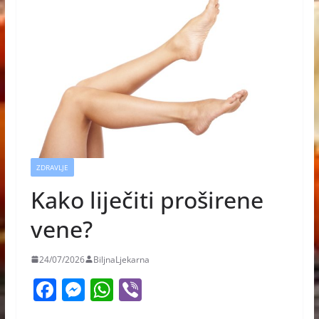
ZDRAVLJE
Kako liječiti proširene
vene?
24/07/2026
BiljnaLjekarna
F
M
W
Vi
a
e
h
b