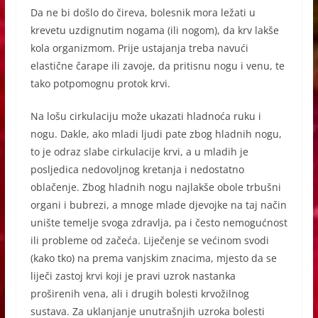
Da ne bi došlo do čireva, bolesnik mora ležati u
krevetu uzdignutim nogama (ili nogom), da krv lakše
kola organizmom. Prije ustajanja treba navući
elastične čarape ili zavoje, da pritisnu nogu i venu, te
tako potpomognu protok krvi.
Na lošu cirkulaciju može ukazati hladnoća ruku i
nogu. Dakle, ako mladi ljudi pate zbog hladnih nogu,
to je odraz slabe cirkulacije krvi, a u mladih je
posljedica nedovoljnog kretanja i nedostatno
oblačenje. Zbog hladnih nogu najlakše obole trbušni
organi i bubrezi, a mnoge mlade djevojke na taj način
unište temelje svoga zdravlja, pa i često nemogućnost
ili probleme od začeća. Liječenje se većinom svodi
(kako tko) na prema vanjskim znacima, mjesto da se
liječi zastoj krvi koji je pravi uzrok nastanka
proširenih vena, ali i drugih bolesti krvožilnog
sustava. Za uklanjanje unutrašnjih uzroka bolesti