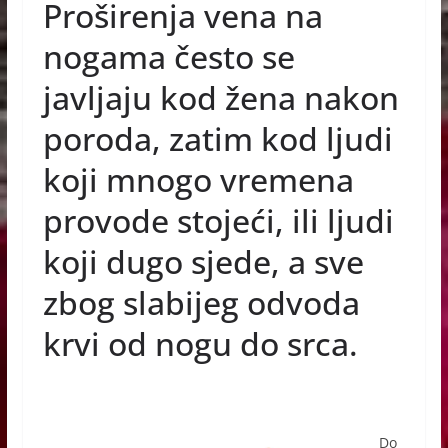
Proširenja vena na
c
ss
at
er
e
e
s
nogama često se
b
n
A
javljaju kod žena nakon
o
g
p
poroda, zatim kod ljudi
o
er
p
koji mnogo vremena
k
provode stojeći, ili ljudi
koji dugo sjede, a sve
zbog slabijeg odvoda
krvi od nogu do srca.
Do