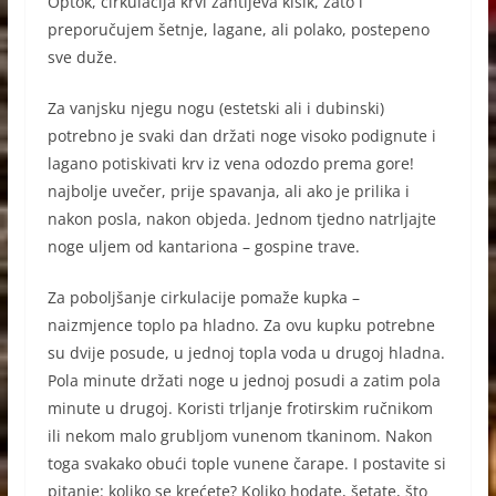
Optok, cirkulacija krvi zahtijeva kisik, zato i
preporučujem šetnje, lagane, ali polako, postepeno
sve duže.
Za vanjsku njegu nogu (estetski ali i dubinski)
potrebno je svaki dan držati noge visoko podignute i
lagano potiskivati krv iz vena odozdo prema gore!
najbolje uvečer, prije spavanja, ali ako je prilika i
nakon posla, nakon objeda. Jednom tjedno natrljajte
noge uljem od kantariona – gospine trave.
Za poboljšanje cirkulacije pomaže kupka –
naizmjence toplo pa hladno. Za ovu kupku potrebne
su dvije posude, u jednoj topla voda u drugoj hladna.
Pola minute držati noge u jednoj posudi a zatim pola
minute u drugoj. Koristi trljanje frotirskim ručnikom
ili nekom malo grubljom vunenom tkaninom. Nakon
toga svakako obući tople vunene čarape. I postavite si
pitanje: koliko se krećete? Koliko hodate, šetate, što