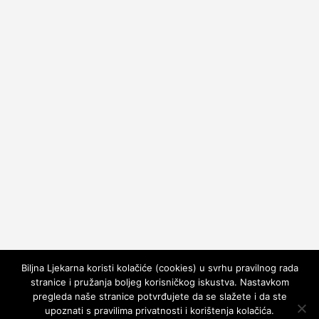
Biljna Ljekarna koristi kolačiće (cookies) u svrhu pravilnog rada
stranice i pružanja boljeg korisničkog iskustva. Nastavkom
pregleda naše stranice potvrđujete da se slažete i da ste
upoznati s pravilima privatnosti i korištenja kolačića.
Copyright © 2026
Biljna Ljekarna
. All rights reserved.