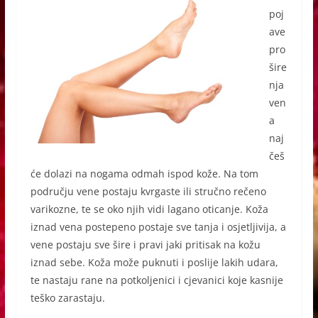
poj
ave
pro
šire
nja
ven
a
naj
češ
će dolazi na nogama odmah ispod kože. Na tom
području vene postaju kvrgaste ili stručno rečeno
varikozne, te se oko njih vidi lagano oticanje. Koža
iznad vena postepeno postaje sve tanja i osjetljivija, a
vene postaju sve šire i pravi jaki pritisak na kožu
iznad sebe. Koža može puknuti i poslije lakih udara,
te nastaju rane na potkoljenici i cjevanici koje kasnije
teško zarastaju.