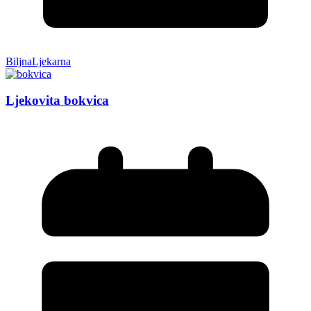
BiljnaLjekarna
Ljekovita bokvica