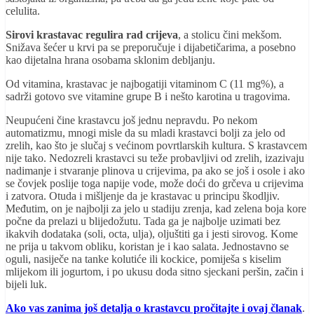
celulita.
Sirovi krastavac regulira rad crijeva
, a stolicu čini mekšom.
Snižava šećer u krvi pa se preporučuje i dijabetičarima, a posebno
kao dijetalna hrana osobama sklonim debljanju.
Od vitamina, krastavac je najbogatiji vitaminom C (11 mg%), a
sadrži gotovo sve vitamine grupe B i nešto karotina u tragovima.
Neupućeni čine krastavcu još jednu nepravdu. Po nekom
automatizmu, mnogi misle da su mladi krastavci bolji za jelo od
zrelih, kao što je slučaj s većinom povrtlarskih kultura. S krastavcem
nije tako. Nedozreli krastavci su teže probavljivi od zrelih, izazivaju
nadimanje i stvaranje plinova u crijevima, pa ako se još i osole i ako
se čovjek poslije toga napije vode, može doći do grčeva u crijevima
i zatvora. Otuda i mišljenje da je krastavac u principu škodljiv.
Međutim, on je najbolji za jelo u stadiju zrenja, kad zelena boja kore
počne da prelazi u blijedožutu. Tada ga je najbolje uzimati bez
ikakvih dodataka (soli, octa, ulja), oljuštiti ga i jesti sirovog. Kome
ne prija u takvom obliku, koristan je i kao salata. Jednostavno se
oguli, nasiječe na tanke kolutiće ili kockice, pomiješa s kiselim
mlijekom ili jogurtom, i po ukusu doda sitno sjeckani peršin, začin i
bijeli luk.
Ako vas zanima još detalja o krastavcu pročitajte i ovaj članak
.