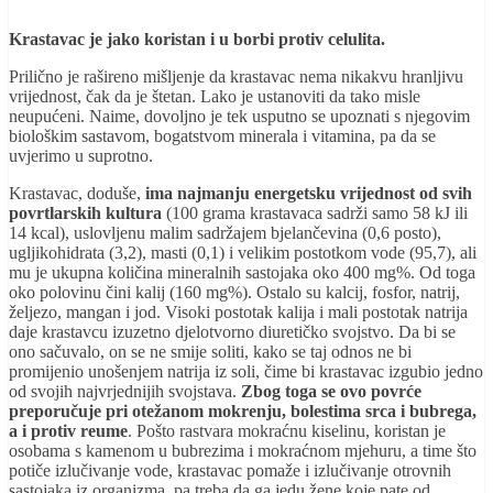
Krastavac je jako koristan i u borbi protiv celulita.
Prilično je rašireno mišljenje da krastavac nema nikakvu hranljivu
vrijednost, čak da je štetan. Lako je ustanoviti da tako misle
neupućeni. Naime, dovoljno je tek usputno se upoznati s njegovim
biološkim sastavom, bogatstvom minerala i vitamina, pa da se
uvjerimo u suprotno.
Krastavac, doduše,
ima najmanju energetsku vrijednost od svih
povrtlarskih kultura
(100 grama krastavaca sadrži samo 58 kJ ili
14 kcal), uslovljenu malim sadržajem bjelančevina (0,6 posto),
ugljikohidrata (3,2), masti (0,1) i velikim postotkom vode (95,7), ali
mu je ukupna količina mineralnih sastojaka oko 400 mg%. Od toga
oko polovinu čini kalij (160 mg%). Ostalo su kalcij, fosfor, natrij,
željezo, mangan i jod. Visoki postotak kalija i mali postotak natrija
daje krastavcu izuzetno djelotvorno diuretičko svojstvo. Da bi se
ono sačuvalo, on se ne smije soliti, kako se taj odnos ne bi
promijenio unošenjem natrija iz soli, čime bi krastavac izgubio jedno
od svojih najvrjednijih svojstava.
Zbog toga se ovo povrće
preporučuje pri otežanom mokrenju, bolestima srca i bubrega,
a i protiv reume
. Pošto rastvara mokraćnu kiselinu, koristan je
osobama s kamenom u bubrezima i mokraćnom mjehuru, a time što
potiče izlučivanje vode, krastavac pomaže i izlučivanje otrovnih
sastojaka iz organizma, pa treba da ga jedu žene koje pate od