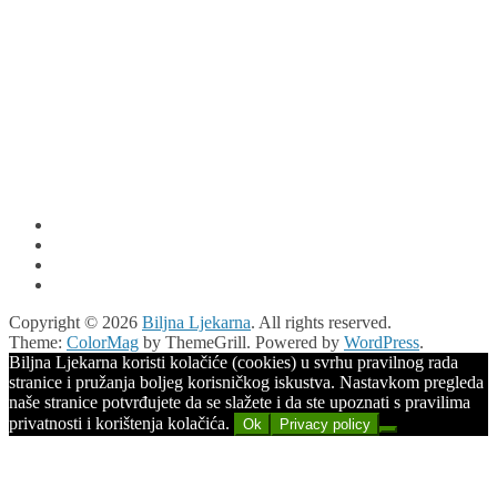
Copyright © 2026
Biljna Ljekarna
. All rights reserved.
Theme:
ColorMag
by ThemeGrill. Powered by
WordPress
.
Biljna Ljekarna koristi kolačiće (cookies) u svrhu pravilnog rada
stranice i pružanja boljeg korisničkog iskustva. Nastavkom pregleda
naše stranice potvrđujete da se slažete i da ste upoznati s pravilima
privatnosti i korištenja kolačića.
Ok
Privacy policy