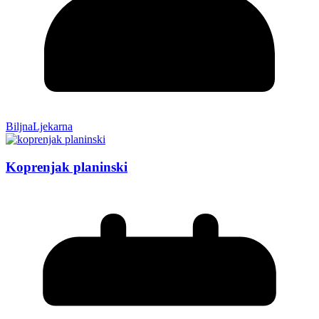
BiljnaLjekarna
Koprenjak planinski