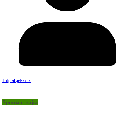
BiljnaLjekarna
Sponzori sajta