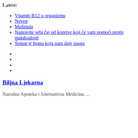
Skip
Latest:
to
Vitamin B12 u organizmu
content
Neven
Mušmula
Napravite sebi čaj od koprive koji će vam pomoći protiv
malaksalosti
Špinat je hrana koja nam daje snagu
Biljna Ljekarna
Narodna Apoteka i Alternativna Medicina …