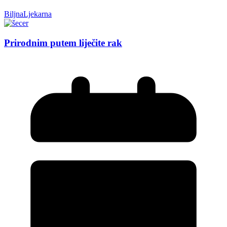
BiljnaLjekarna
Prirodnim putem liječite rak