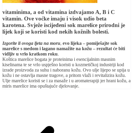
vitaminima, a od vitamina izdvajamo A, B i C
vitamin. Ove voćke imaju i visok udio beta
karotena. Svježe iscijeđeni sok marelice prirodni je
lijek koji se koristi kod nekih kožnih bolesti.
Izgorite li ovoga ljeta na moru
,
evo lijeka – pomiješajte sok
marelice s medom i lagano namažite na kožu – rezultat će biti
vidljiv u vrlo kratkom roku
.
Koštica marelice bogata je proteinima i esencijalnim masnim
kiselinama te se vrlo uspješno koristi u kozmetičkoj industriji kod
izrade proizvoda za suhu i naboranu kožu. Ovo ulje lijepo se upija u
kožu i ne ostavlja masne tragove, a pritom vlaži i revitalizira kožu.
Ulje marelice koristi se i za masaže i u aromaterapiji jer hrani kožu, a
miris marelice ima opuštajuće djelovanje.