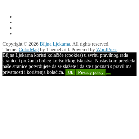
Copyright © 2026
Biljna Ljekarna
. All rights reserved.
Theme:
ColorMag
by ThemeGrill. Powered by
WordPress
.
Biljna Ljekarna koristi kolačiće (cookies) u svrhu pravilnog rada
stranice i pružanja boljeg korisničkog iskustva. Nastavkom pregleda
naše stranice potvrđujete da se slažete i da ste upoznati s pravilima
privatnosti i korištenja kolačića.
Ok
Privacy policy