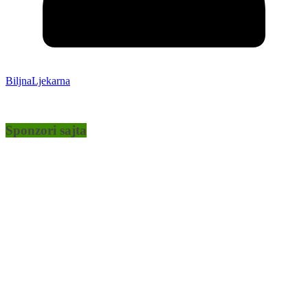
BiljnaLjekarna
Sponzori sajta