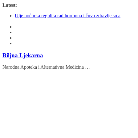
Skip
Latest:
to
Ulje noćurka regulira rad hormona i čuva zdravlje srca
content
Milogled
Slatki i gorki badem
Ovi sastojci će vas zaštititi od raznih bolesti
Mogu li sam uzgojiti aroniju?
Biljna Ljekarna
Narodna Apoteka i Alternativna Medicina …