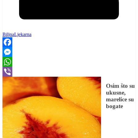
BiljnaLjekarna
Facebook
Messenger
WhatsApp
Viber
Osim što su
ukusne,
marelice su
bogate