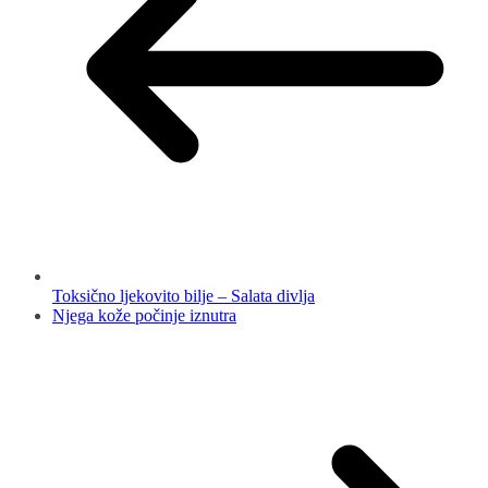
Toksično ljekovito bilje – Salata divlja
Njega kože počinje iznutra