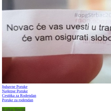
ljubavne Poruke
Najlepse Poruke
Cestitka za Rodendan
Poruke za rodendan
Kako ljeciti