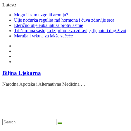
Skip
Latest:
to
Mogu li sam uzgojiti aroniju?
content
Ulje noćurka regulira rad hormona i čuva zdravlje srca
Eterično ulje eukaliptusa protiv astme
Tri čarobna sastojka iz prirode za zdravlje, ljepotu i dug život
Marulja i vrkuta za lakše začeće
Biljna Ljekarna
Narodna Apoteka i Alternativna Medicina …