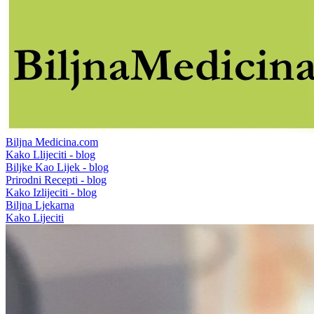
Biljna Medicina.com
Kako Llijeciti - blog
Biljke Kao Lijek - blog
Prirodni Recepti - blog
Kako Izlijeciti - blog
Biljna Ljekarna
Kako Lijeciti