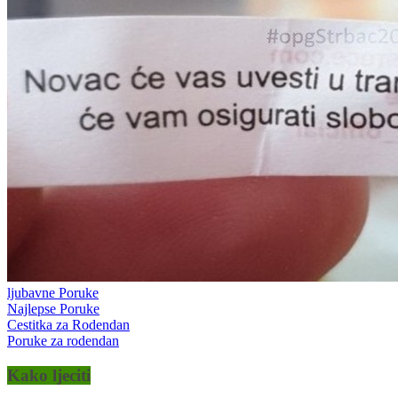
ljubavne Poruke
Najlepse Poruke
Cestitka za Rodendan
Poruke za rodendan
Kako ljeciti