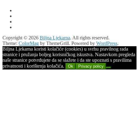
Copyright © 2026
Biljna Ljekarna
. All rights reserved.
Theme:
ColorMag
by ThemeGrill. Powered by
WordPress
.
Biljna Ljekarna koristi kolačiće (cookies) u svrhu pravilnog rada
stranice i pružanja boljeg korisničkog iskustva. Nastavkom pregleda
naše stranice potvrđujete da se slažete i da ste upoznati s pravilima
privatnosti i korištenja kolačića.
Ok
Privacy policy