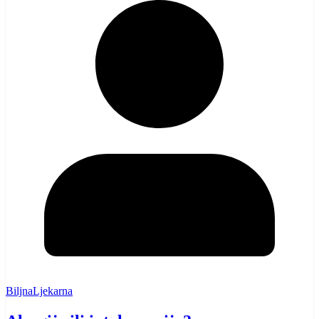
BiljnaLjekarna