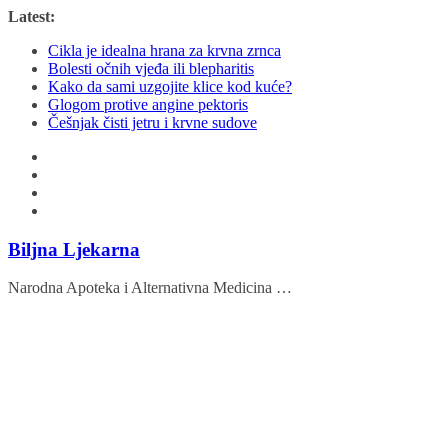
Skip
Latest:
to
Cikla je idealna hrana za krvna zrnca
content
Bolesti očnih vjeđa ili blepharitis
Kako da sami uzgojite klice kod kuće?
Glogom protive angine pektoris
Češnjak čisti jetru i krvne sudove
Biljna Ljekarna
Narodna Apoteka i Alternativna Medicina …