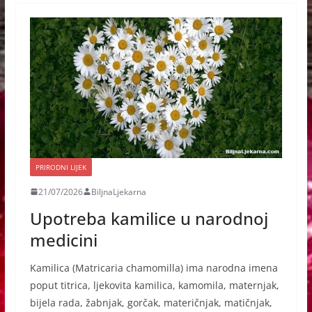
PRIRODNI LIJEK
21/07/2026
BiljnaLjekarna
Upotreba kamilice u narodnoj
medicini
Kamilica (Matricaria chamomilla) ima narodna imena
poput titrica, ljekovita kamilica, kamomila, maternjak,
bijela rada, žabnjak, gorčak, materičnjak, matičnjak,