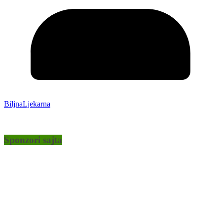
BiljnaLjekarna
Sponzori sajta