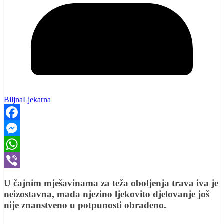
BiljnaLjekarna
Facebook
Messenger
WhatsApp
Viber
U čajnim mješavinama za teža oboljenja trava iva je
neizostavna, mada njezino ljekovito djelovanje još
nije znanstveno u potpunosti obrađeno.