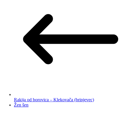
Rakija od borovica – Klekovača (brinjevec)
Žen šen