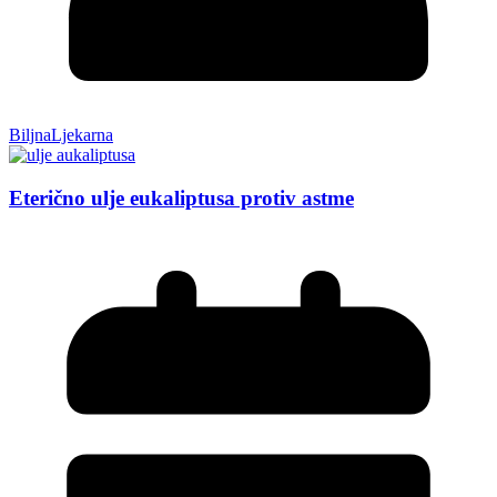
BiljnaLjekarna
Eterično ulje eukaliptusa protiv astme