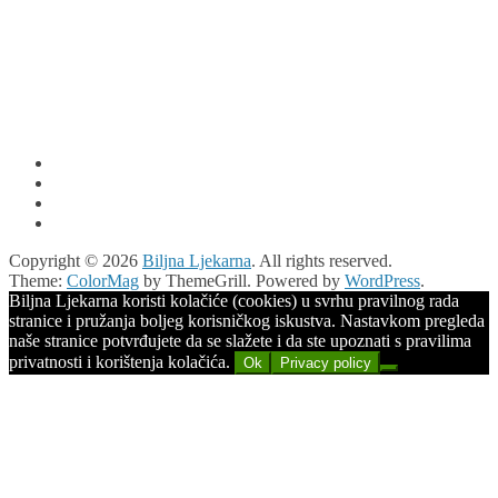
Copyright © 2026
Biljna Ljekarna
. All rights reserved.
Theme:
ColorMag
by ThemeGrill. Powered by
WordPress
.
Biljna Ljekarna koristi kolačiće (cookies) u svrhu pravilnog rada
stranice i pružanja boljeg korisničkog iskustva. Nastavkom pregleda
naše stranice potvrđujete da se slažete i da ste upoznati s pravilima
privatnosti i korištenja kolačića.
Ok
Privacy policy