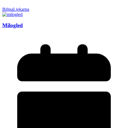
BiljnaLjekarna
Milogled