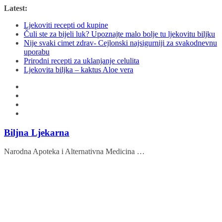
Skip
Latest:
to
Ljekoviti recepti od kupine
content
Čuli ste za bijeli luk? Upoznajte malo bolje tu ljekovitu biljku
Nije svaki cimet zdrav- Cejlonski najsigurniji za svakodnevnu
uporabu
Prirodni recepti za uklanjanje celulita
Ljekovita biljka – kaktus Aloe vera
Biljna Ljekarna
Narodna Apoteka i Alternativna Medicina …